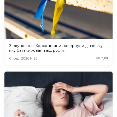
З окупованої Херсонщини повернули дівчинку,
яку батьки ховали від росіян
6,161
01 сер. 2026 14:35