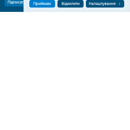
Підписатися
Приймаю
Відхилити
Налаштування
СТОРІНКИ
Новини
Тексти
Історії
Аналітика
Фактчек
Розслідування
Право
Фото
Перерва на каву
Промо
Життя
Блоги
Відео
Архів
Про нас
Контакти
Редакційна політика
Політика конфіденційності
Cпівпраця
КОНТАКТИ
Редакційний відділ:
ilona.polesova@gmail.com