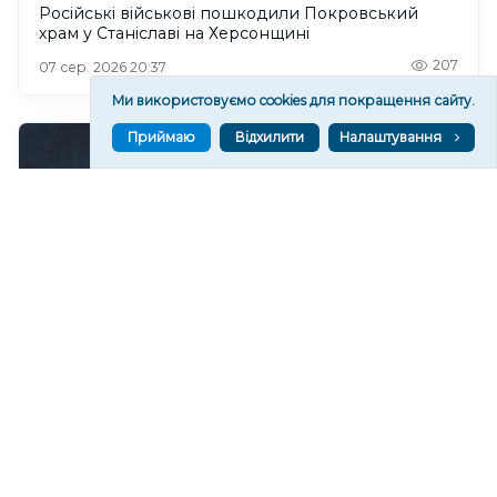
Російські військові пошкодили Покровський
храм у Станіславі на Херсонщині
207
07 сер. 2026 20:37
Ми використовуємо cookies для покращення сайту.
Приймаю
Відхилити
Налаштування
Чи очікувати магнітні бурі 8 серпня 2026 року?
444
07 сер. 2026 19:52