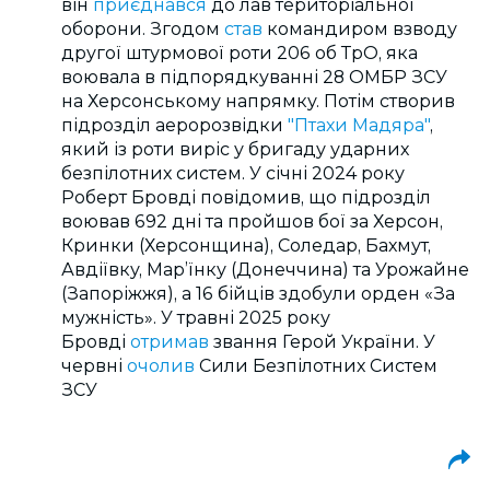
він
приєднався
до лав територіальної
оборони. Згодом
став
командиром взводу
другої штурмової роти 206 об ТрО, яка
воювала в підпорядкуванні 28 ОМБР ЗСУ
на Херсонському напрямку. Потім створив
підрозділ аеророзвідки
"Птахи Мадяра"
,
який із роти виріс у бригаду ударних
безпілотних систем.
У січні 2024 року
Роберт Бровді повідомив, що підрозділ
воював 692 дні та пройшов бої за Херсон,
Кринки (Херсонщина), Соледар, Бахмут,
Авдіївку, Мар’їнку (Донеччина) та Урожайне
(Запоріжжя), а 16 бійців здобули орден «За
мужність». У травні 2025 року
Бровді
отримав
звання Герой України. У
червні
очолив
Сили Безпілотних Систем
ЗСУ