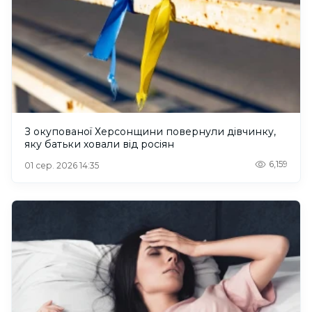
З окупованої Херсонщини повернули дівчинку,
яку батьки ховали від росіян
6,159
01 сер. 2026 14:35