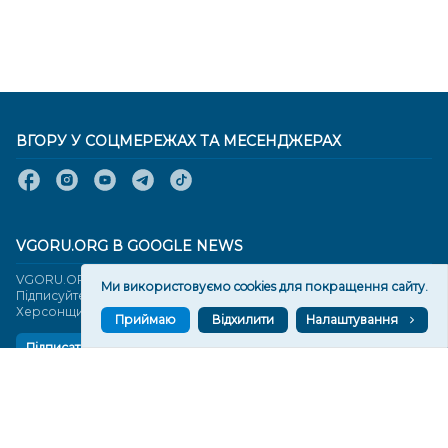
ВГОРУ У СОЦМЕРЕЖАХ ТА МЕСЕНДЖЕРАХ
VGORU.ORG В GOOGLE NEWS
VGORU.ORG в GOOGLE NEWS
Ми використовуємо cookies для покращення сайту.
Підписуйтеся, щоб знати останні новини Херсона та
Херсонщини сьогодні
Приймаю
Відхилити
Налаштування
Підписатися
СТОРІНКИ
Новини
Тексти