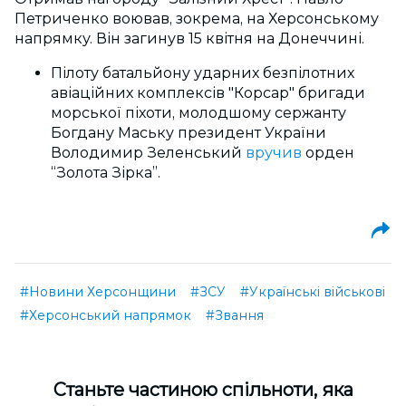
Петриченко воював, зокрема, на Херсонському
напрямку.
Він
загинув
15 квітня на Донеччині.
Пілоту батальйону ударних безпілотних
авіаційних комплексів "Корсар" бригади
морської піхоти, молодшому сержанту
Богдану Маську президент України
Володимир Зеленський
вручив
орден
“Золота Зірка”.
#Новини Херсонщини
#ЗСУ
#Українські військові
#Херсонський напрямок
#Звання
Cтаньте частиною спільноти, яка