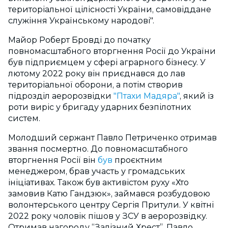
територіальної цілісності України, самовіддане
служіння Українському народові".
Майор Роберт Бровді до початку
повномасштабного вторгнення Росії до України
був підприємцем у сфері аграрного бізнесу. У
лютому 2022 року він приєднався до лав
територіальної оборони, а потім створив
підрозділ аеророзвідки
"Птахи Мадяра"
, який із
роти виріс у бригаду ударних безпілотних
систем.
Молодший сержант Павло Петриченко отримав
звання посмертно. До повномасштабного
вторгнення Росії він
був
проєктним
менеджером, брав участь у громадських
ініціативах. Також був активістом руху «Хто
замовив Катю Гандзюк», займався розбудовою
волонтерського центру Сергія Притули. У квітні
2022 року чоловік пішов у ЗСУ в аеророзвідку.
Отримав нагороду “Залізний Хрест”. Павло