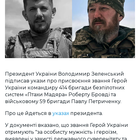
Президент України Володимир Зеленський
підписав укази про присвоєння звання Герой
України командиру 414 бригади безпілотних
систем «Птахи Мадяра» Роберту Бровді та
військовому 59 бригади Павлу Петриченку.
Про це йдеться в
указах
президента.
У документі вказано, що звання Герой України
отримують "з
а особисту мужність і героїзм,
виявлені у захисті державного суверенітету та