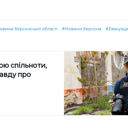
овини Херсонської області
#Новини Херсона
#Евакуаці
ою спільноти,
равду про