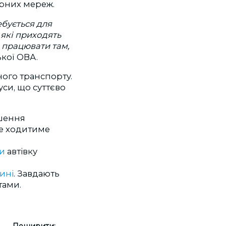
ерних мереж.
бується для
 які приходять
 працювати там,
кої ОВА.
ного транспорту.
си, що суттєво
ршення
не ходитиме
ли
автівку
ині
. Завдають
тами.
Поширити: