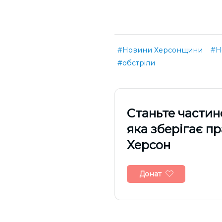
#Новини Херсонщини
#Н
#обстріли
Cтаньте частин
яка зберігає п
Херсон
Донат