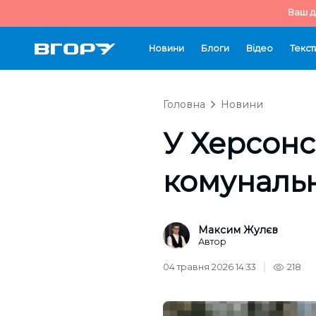
Ваш д
Новини
Блоги
Відео
Текст
Головна
Новини
У Херсонс
комунальн
Максим Жулєв
Автор
04 травня 2026 14:33
218