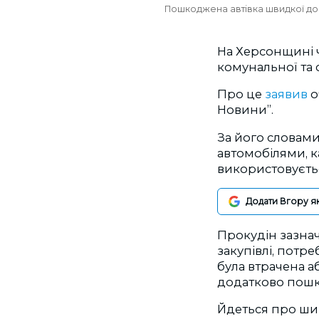
Пошкоджена автівка швидкої допо
На Херсонщині ч
комунальної та 
Про це
заявив
о
Новини”.
За його словами
автомобілями, 
використовується
Додати Вгору я
Прокудін зазнач
закупівлі, потре
була втрачена а
додатково пошк
Йдеться про шир