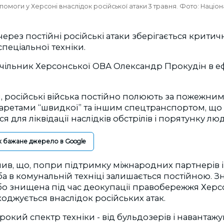
моги у Херсоні внаслідок російської атаки 3 травня. Фото: Націон
ерез постійні російські атаки зберігається крити
спеціальної техніки.
чільник Херсонської ОВА Олександр Прокудін в еф
, російські війська постійно полюють за пожежни
каретами “швидкої” та іншим спецтранспортом, що
 для ліквідації наслідків обстрілів і порятунку лю
к бажане джерело в Google
ив, що, попри підтримку міжнародних партнерів і
ба в комунальній техніці залишається постійною. Зн
бо знищена під час деокупації правобережжя Херс
оджується внаслідок російських атак.
окий спектр техніки - від бульдозерів і навантажу