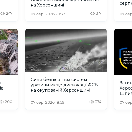
серп
на Херсонщині
247
317
07 сер. 2026 20:37
07 сер
Сили безпілотних систем
ть
Загин
уразили місце дислокації ФСБ
ів
Херс
на окупованій Херсонщині
Шпил
відбу
200
374
07 сер. 2026 18:59
07 сер