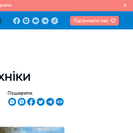
раїни.
Підтримати нас
хніки
Поширити: