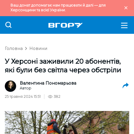
Ваш донат допомагає нам працювати й далі — для
Херсонщини та всієї України.
Головна
Новини
У Херсоні заживили 20 абонентів,
які були без світла через обстріли
Валентина Пономарьова
Автор
25 травня 2024 15:51
382