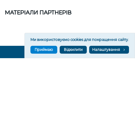
МАТЕРІАЛИ ПАРТНЕРІВ
Ми використовуємо cookies для покращення сайту.
Приймаю
Відхилити
Налаштування
ВГОРУ У СОЦМЕРЕЖАХ ТА МЕСЕНДЖЕРАХ
VGORU.ORG В GOOGLE NEWS
VGORU.ORG в GOOGLE NEWS
Підписуйтеся, щоб знати останні новини Херсона та
Херсонщини сьогодні
Підписатися