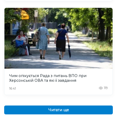
Чим опікується Рада з питань ВПО при
Херсонській ОВА та які її завдання
119
16:41
Читати ще