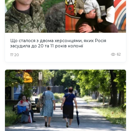
Що сталося з двома херсонцями, яких Росія
засудила до 20 та 11 років колонії
62
17:20