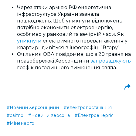
Через атаки армією РФ енергетична
інфраструктура України зазнала
пошкоджень. Щоб уникнути відключень
потрібно економити електроенергію,
особливо у ранковий та вечірній часи. Як
уникнути
електричного перевантаження у
квартирі, дивіться в інфографіці “Вгору”.
Очільник ОВА повідомив, що з 20 травня на
правобережжі Херсонщини
запроваджують
графік погодинного вимкнення світла.
#Новини Херсонщини
#електропостачання
#світло
#Новини Херсона
#Електроенергія
#Міненерго