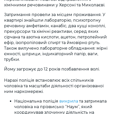
хімічними речовинами у Херсоні та Миколаєві.
Затримання провели за місцем проживання. У
квартирі знайшли лабораторію, психотропну
речовину амфетамін, канабіс, два кущі коноплі,
прекурсори та хімічні реактиви, серед яких
сірчана та азотна кислоти, ацетон, петролейний
ефір, ізопропіловий спирт та ймовірно ртуть.
Також вилучено лабораторне обладнання: мірні
ємності, шприци, індикаторний папір, ваги,
трубки.
Йому загрожує до 12 років позбавлення волі.
Наразі поліція встановлює всіх спільників
чоловіка та масштаби діяльності організованої
ним наркомережі.
Національна поліція
викрила
та затримала
чоловіка на прізвисько “Наум”, який
координував злочинну діяльність на