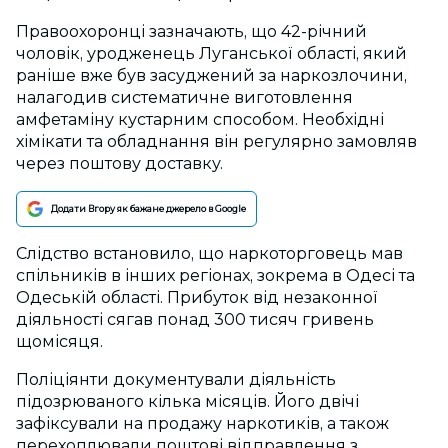
Правоохоронці зазначають, що 42-річний
чоловік, уродженець Луганської області, який
раніше вже був засуджений за наркозлочини,
налагодив систематичне виготовлення
амфетаміну кустарним способом. Необхідні
хімікати та обладнання він регулярно замовляв
через поштову доставку.
Додати Вгору як бажане джерело в Google
Слідство встановило, що наркоторговець мав
спільників в інших регіонах, зокрема в Одесі та
Одеській області. Прибуток від незаконної
діяльності сягав понад 300 тисяч гривень
щомісяця.
Поліціянти документували діяльність
підозрюваного кілька місяців. Його двічі
зафіксували на продажу наркотиків, а також
перехоплювали поштові відправлення з