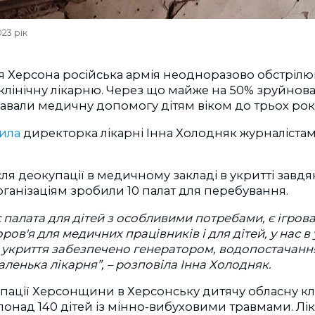
023 рік
я Херсона російська армія неодноразово обстріл
клінічну лікарню. Через що майже на 50% зруйнов
давали медичну допомогу дітям віком до трьох рокі
ила
директорка лікарні Інна Холодняк журналіста
ісля деокупації в медичному закладі в укритті завд
ганізаціям зробили 10 палат для перебування.
 є палата для дітей з особливими потребами, є ігрова
ов'я для медичних працівників і для дітей, у нас в 
 укриття забезпечено генератором, водопостачанням
і маленька лікарня”, – розповіла Інна Холодняк.
упації Херсонщини в Херсонську дитячу обласну кл
понад 140 дітей із мінно-вибуховими травмами. Лі