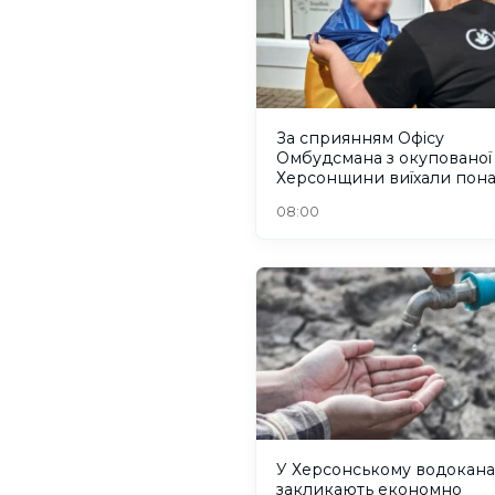
За сприянням Офісу
Омбудсмана з окупованої
Херсонщини виїхали пон
300 людей
08:00
У Херсонському водокана
закликають економно