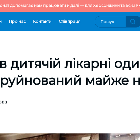
онат допомагає нам працювати й далі — для Херсонщини та всієї Ук
и
Про нас
Контакти
Cпівпраця
в дитячій лікарні оди
зруйнований майже 
ова