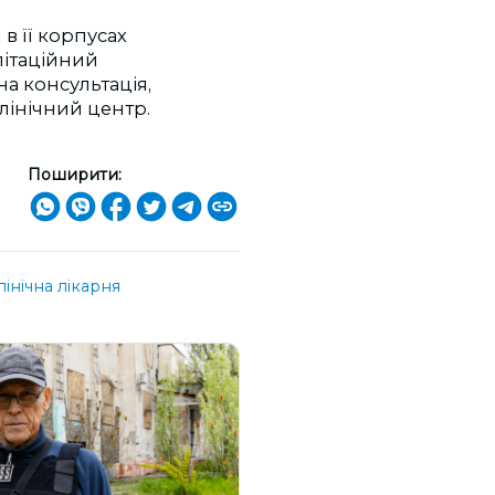
в її корпусах
літаційний
а консультація,
лінічний центр.
Поширити:
інічна лікарня