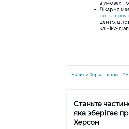
в умовах по
Лікарня має
розташову
центр, ціл
клініко-діа
#Новини Херсонщини
#Н
Cтаньте частин
яка зберігає п
Херсон