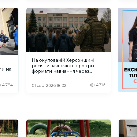
На окупованій Херсонщині
росіяни заявляють про три
ли на
формати навчання через
проблеми зі світлом та
інтернетом
4,784
4,316
01 сер. 2026 18:02