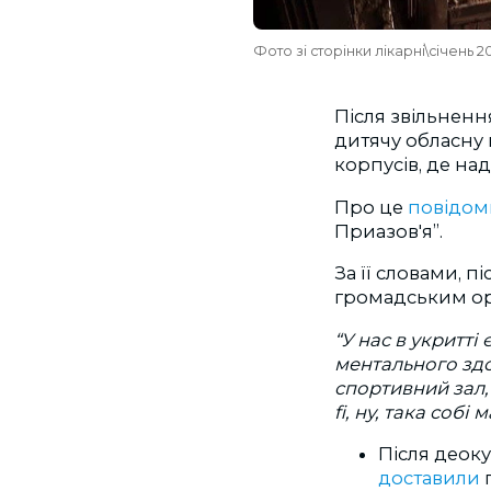
Фото зі сторінки лікарні\січень 2
Після звільненн
дитячу обласну 
корпусів, де на
Про це
повідом
Приазов'я”.
За її словами, п
громадським ор
“У нас в укритті
ментального здор
спортивний зал,
fi, ну, така соб
Після деок
доставили