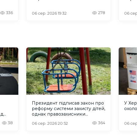
336
278
06 сер. 2026 19:32
06 сер.
Президент підписав закон про
У Хер
реформу системи захисту дітей,
охол
ад
однак правозахисники
критикують його
38
364
06 сер. 2026 20:52
06 сер