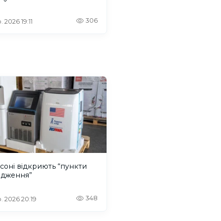
306
 2026 19:11
соні відкриють “пункти
одження”
348
. 2026 20:19