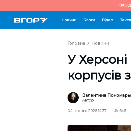
Ваш д
Новини
Блоги
Відео
Текст
Головна
Новини
У Херсоні 
корпусів 
Валентина Пономарь
Автор
04 лютого 2025 14:37
645