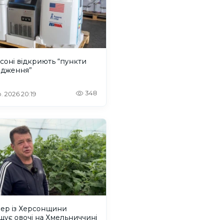
соні відкриють “пункти
одження”
348
. 2026 20:19
ер із Херсонщини
ує овочі на Хмельниччині