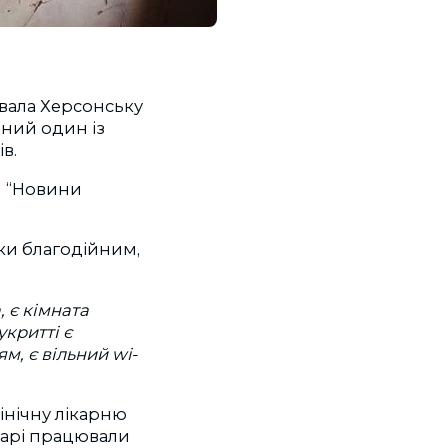
ювала Херсонську
аний один із
в.
м “Новини
яки благодійним,
, є кімната
укритті є
, є вільний wi-
інічну лікарню
карі працювали