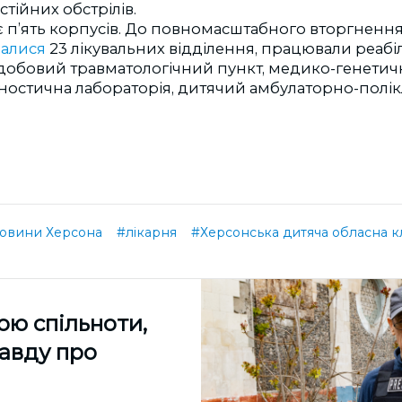
стійних обстрілів.
 п’ять корпусів. До повномасштабного вторгнення 
валися
23 лікувальних відділення, працювали реабі
одобовий травматологічний пункт, медико-генетичн
гностична лабораторія, дитячий амбулаторно-полік
овини Херсона
#лікарня
#Херсонська дитяча обласна кл
ою спільноти,
равду про