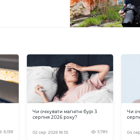
и
Чи очікувати магнітні бурі 3
Чи оч
серпня 2026 року?
серп
6,138
5,785
02 сер. 2026 18:55
04 сер