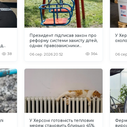
Президент підписав закон про
У Хер
реформу системи захисту дітей,
охол
ад
однак правозахисники
критикують його
38
364
06 сер. 2026 20:52
06 сер
лі
У Херсоні готовність теплових
Ферм
мереж становить близько 45%.
вирощ