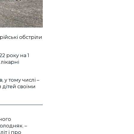
рійські обстріли
2 року на 1
 лікарні
, у тому числі –
и дітей своїми
ного
олодняк. –
іт і про