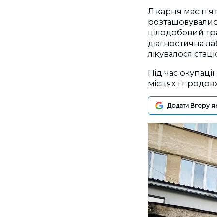
Лікарня має п’я
розташовувалися
цілодобовий тра
діагностична ла
лікувалося стаціо
Під час окупаці
місцях і продов
Додати Вгору я