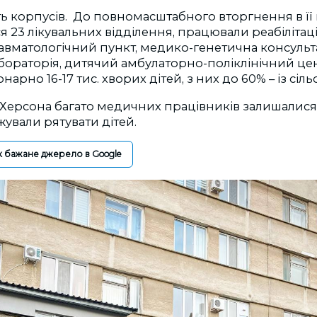
ть корпусів. До повномасштабного вторгнення в її
 23 лікувальних відділення, працювали реабілітац
вматологічний пункт, медико-генетична консультац
бораторія, дитячий амбулаторно-поліклінічний цен
нарно 16-17 тис. хворих дітей, з них до 60% – із сіль
ї Херсона багато медичних працівників залишалис
жували рятувати дітей.
к бажане джерело в Google