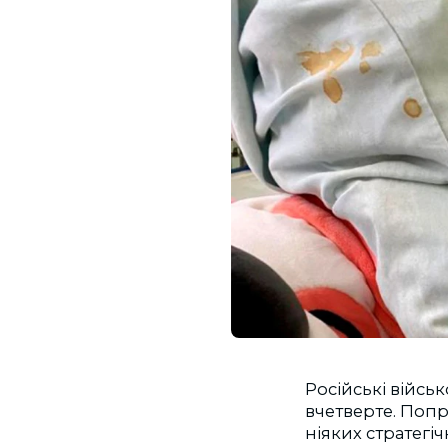
Російські війсь
вчетверте. Попри
ніяких стратегіч