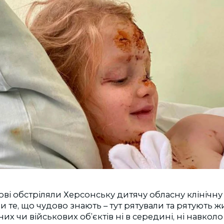
кові обстріляли Херсонську дитячу обласну клінічн
 те, що чудово знають – тут рятували та рятують жит
них чи військових об’єктів ні в середині, ні навколо