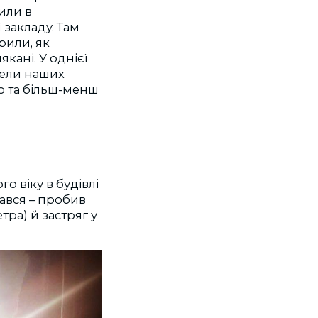
тили в
 закладу. Там
рили, як
кані. У однієї
евели наших
ло та більш-менш
о віку в будівлі
вався – пробив
ра) й застряг у