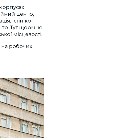
 корпусах
ійний центр,
ія, клініко-
тр. Тут щорічно
ської місцевості.
я на робочих