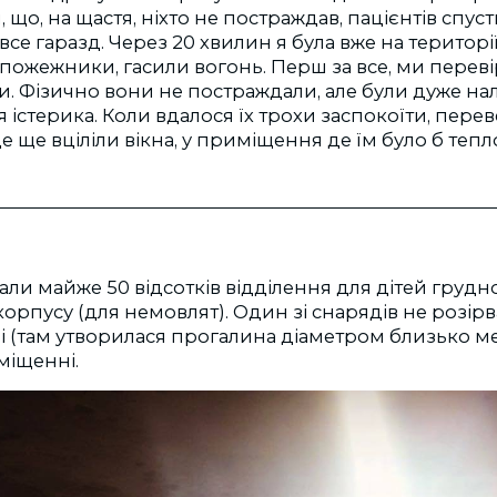
 що, на щастя, ніхто не постраждав, пацієнтів спус
се гаразд. Через 20 хвилин я була вже на території
ожежники, гасили вогонь. Перш за все, ми переві
и. Фізично вони не постраждали, але були дуже наля
я істерика. Коли вдалося їх трохи заспокоїти, пер
де ще вціліли вікна, у приміщення де їм було б теп
ли майже 50 відсотків відділення для дітей грудног
орпусу (для немовлят). Один зі снарядів не розір
і (там утворилася прогалина діаметром близько мет
міщенні.