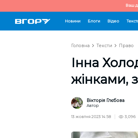
Ваш д
Новини
Блоги
Відео
Текст
Головна
Тексти
Право
Інна Холо
жінками, 
Вікторія Глєбова
Автор
13 жовтня 2023 14:58
3,096