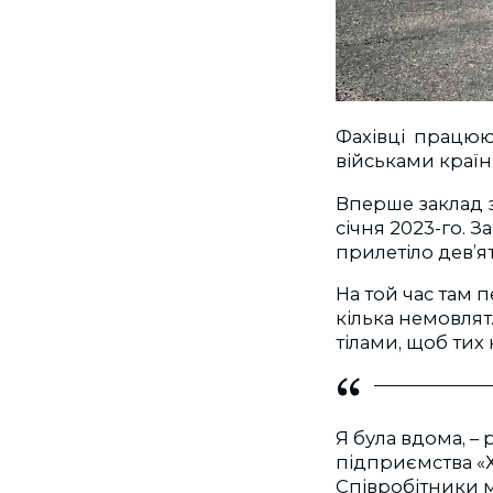
Фахівці працюют
військами країн
Вперше заклад з
січня 2023-го. 
прилетіло дев’ят
На той час там п
кілька немовлят.
тілами, щоб тих
Я була вдома, 
підприємства «Х
Співробітники м