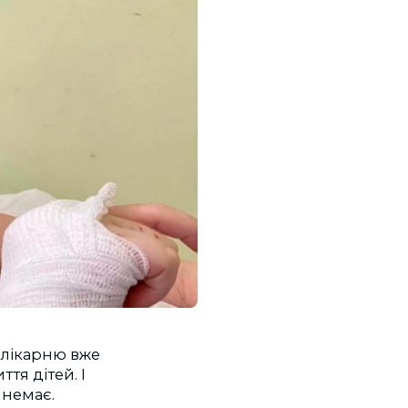
у лікарню вже
тя дітей. І
 немає.