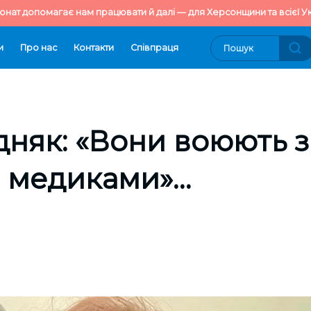
онат допомагає нам працювати й далі — для Херсонщини та всієї Ук
и
Про нас
Контакти
Cпівпраця
дняк: «Вони воюють з
з медиками»…