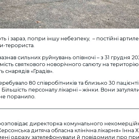
ь і зараз, попри іншу небезпеку, – постійні артиле
и-терориста.
азнав сильних руйнувань опівночі – з 31 грудня 202
Замість святкового новорічного салюту на територію
ь снарядів «Градів».
еребувало 80 співробітників та близько 30 пацієнтів
 Більшість персоналу лікарні – жінки. Вони затулял
 не поранило.
– розповідає директорка комунального некомерцій
ерсонська дитяча обласна клінічна лікарня» Інна Х
ені одразу зателефонували й повідомили про прил