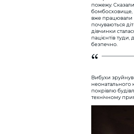
пожежу. Сказали,
бомбосховище, в
вже працювали п
почуваються діт
дівчинки сталас
пацієнтів туди, 
безпечно.
Вибухи зруйнува
неонатального к
покрівлю будівл
технічному при