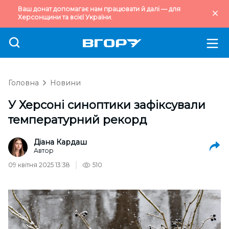
Ваш донат допомагає нам працювати й далі — для
Херсонщини та всієї України.
Головна
Новини
У Херсоні синоптики зафіксували
температурний рекорд
Діана Кардаш
Автор
09 квітня 2025 13:38
510