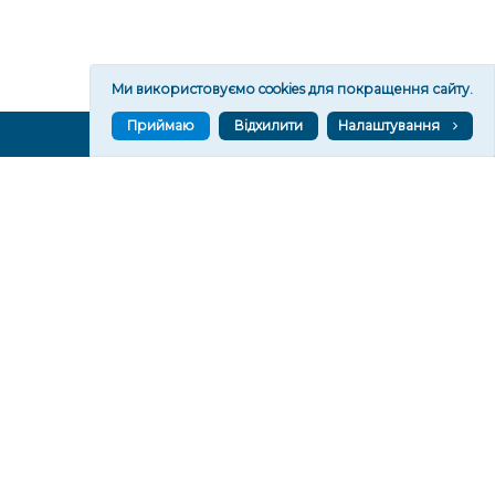
Ми використовуємо cookies для покращення сайту.
Приймаю
Відхилити
Налаштування
ВГОРУ У СОЦМЕРЕЖАХ ТА МЕСЕНДЖЕРАХ
VGORU.ORG В GOOGLE NEWS
VGORU.ORG в GOOGLE NEWS
Підписуйтеся, щоб знати останні новини Херсона та
Херсонщини сьогодні
Підписатися
СТОРІНКИ
Новини
Тексти