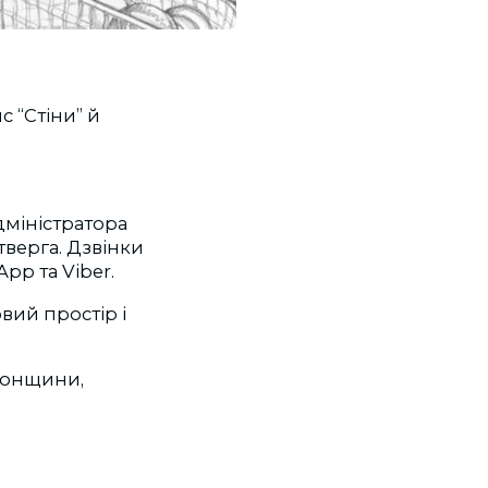
с “Стіни” й
дміністратора
етверга. Дзвінки
pp та Viber.
вий простір і
сонщини,