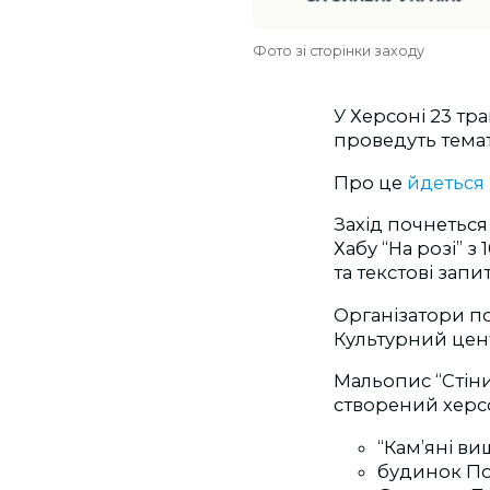
Фото зі сторінки заходу
У Херсоні 23 тра
проведуть тема
Про це
йдеться
Захід почнеться
Хабу “На розі” з
та текстові зап
Організатори по
Культурний цент
Мальопис “Стін
створений херс
“Кам’яні ви
будинок По