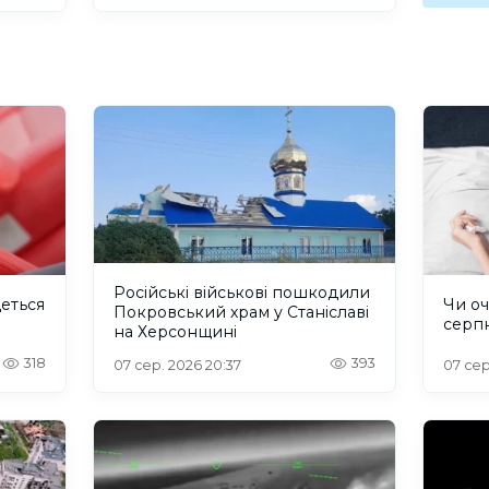
Російські військові пошкодили
деться
Чи оч
Покровський храм у Станіславі
серп
на Херсонщині
318
393
07 сер. 2026 20:37
07 сер