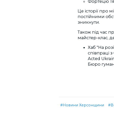
Фортецю Тяг
Це історії про 
постійними обст
зникнути.
Також під час п
майстер-клас, д
Хаб "На роз
співпраці 
Acted Ukrai
Бюро гуман
#Новини Херсонщини
#В