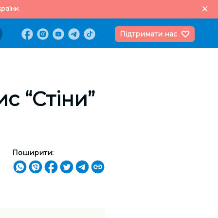
раїни.
Підтримати нас
с “Стіни”
Поширити: