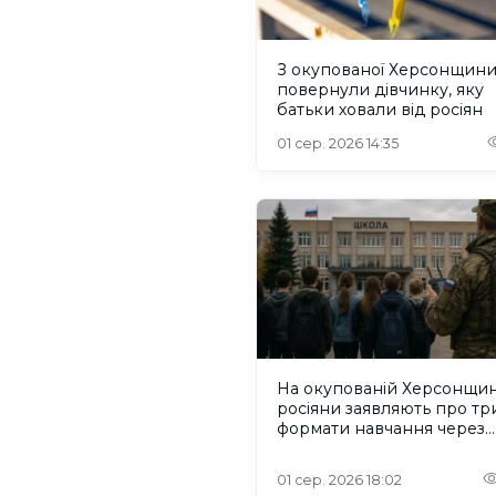
З окупованої Херсонщин
повернули дівчинку, яку
батьки ховали від росіян
01 сер. 2026 14:35
На окупованій Херсонщин
росіяни заявляють про тр
формати навчання через
проблеми зі світлом та
інтернетом
01 сер. 2026 18:02