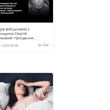
ув військовий з
онщини Сергій
ьовий: прощання
деться на Одещині
368
. 2026 18:28