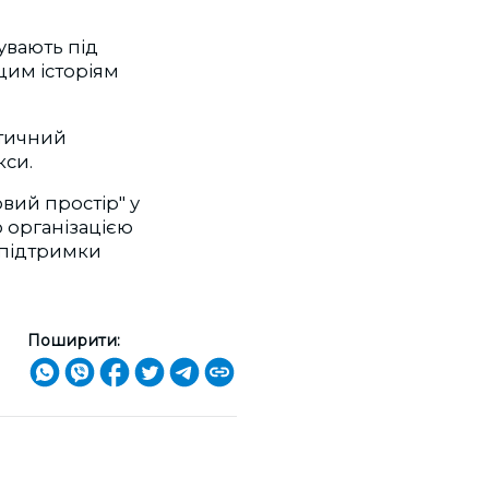
бувають під
цим історіям
атичний
ікси.
вий простір" у
 організацією
 підтримки
Поширити: