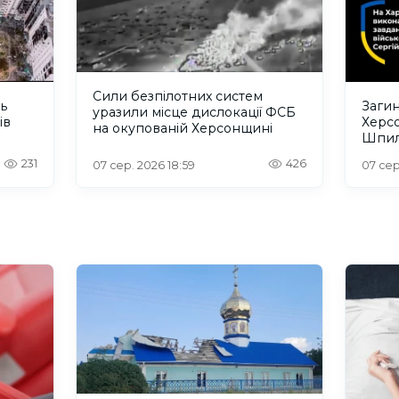
Сили безпілотних систем
ть
Загин
уразили місце дислокації ФСБ
ів
Херс
на окупованій Херсонщині
Шпил
відбу
231
426
07 сер. 2026 18:59
07 сер