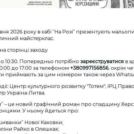
вня 2026 року в хабі “На Розі” презентують мальопи
тичний майстерклас.
на сторінці заходу.
 о 10:30. Попередньо потрібно
зареєструватися
в а
 10:00 до 17:00 за телефоном
+380997156856
, окрім ч
ити приймають за цим номером також через WhatsA
дії: Центр культурного розвитку "Тотем", ІРЦ Право
р Україна-Литва.
и”
–
це новий графічний роман про спадщину Хер
онцями. У ньому йдеться про:
шиванки” Нової Каховки;
ліни Райко в Олешках;