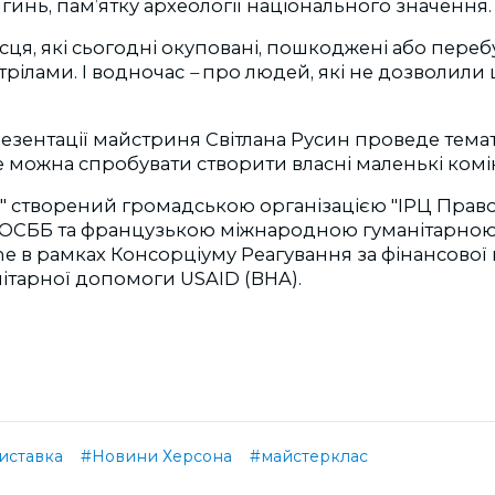
инь, пам’ятку археології національного значення.
місця, які сьогодні окуповані, пошкоджені або пере
рілами. І водночас
–
про людей, які не дозволили 
резентації майстриня Світлана Русин проведе тем
е можна спробувати створити власні маленькі ком
і" створений громадською організацією "ІРЦ Право
з ОСББ та французькою міжнародною гуманітарною
ne в рамках Консорціуму Реагування за фінансової
ітарної допомоги USAID (BHA).
иставка
#Новини Херсона
#майстерклас