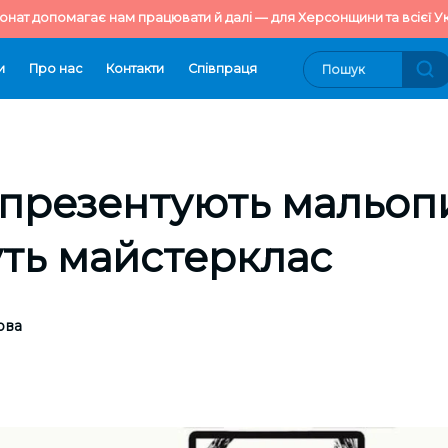
онат допомагає нам працювати й далі — для Херсонщини та всієї Ук
и
Про нас
Контакти
Cпівпраця
 презентують мальопи
ть майстерклас
ова