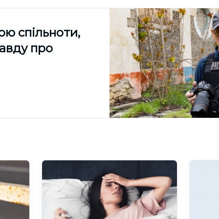
ою спільноти,
равду про