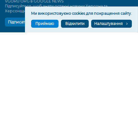
VGORU.ORG в GOOGLE NEWS
Підписуйтеся, щоб знати останні новини Херсона та
Херсонщини сьогодні
Ми використовуємо cookies для покращення сайту.
Підписатися
Приймаю
Відхилити
Налаштування
СТОРІНКИ
Новини
Тексти
Історії
Аналітика
Фактчек
Розслідування
Право
Фото
Перерва на каву
Промо
Життя
Блоги
Відео
Архів
Про нас
Контакти
Редакційна політика
Політика конфіденційності
Cпівпраця
КОНТАКТИ