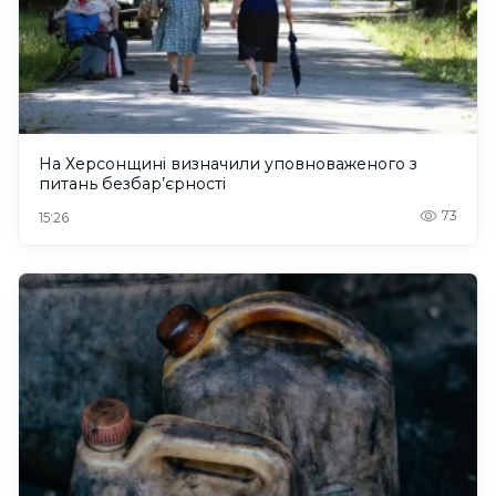
На Херсонщині визначили уповноваженого з
питань безбар’єрності
73
15:26