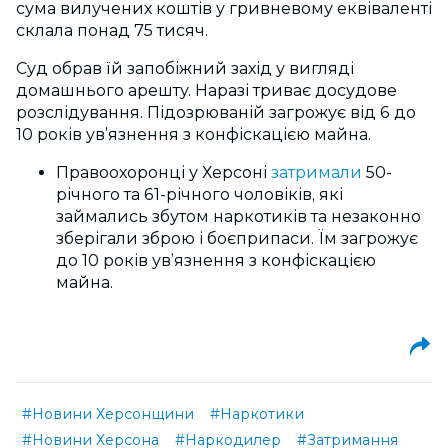
сума вилучених коштів у гривневому еквіваленті
склала понад 75 тисяч.
Суд обрав їй запобіжний захід у вигляді
домашнього арешту. Наразі триває досудове
розслідування. Підозрюваній загрожує від 6 до
10 років ув’язнення з конфіскацією майна.
Правоохоронці у Херсоні
затримали
50-
річного та 61-річного чоловіків, які
займались збутом наркотиків та незаконно
зберігали зброю і боєприпаси. Їм загрожує
до 10 років ув’язнення з конфіскацією
майна.
#Новини Херсонщини
#Наркотики
#Новини Херсона
#Наркодилер
#Затримання