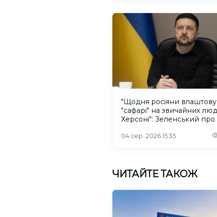
"Щодня росіяни влаштов
"сафарі" на звичайних лю
Херсоні": Зеленський про
російського дрона
04 сер. 2026 15:35
ЧИТАЙТЕ ТАКОЖ