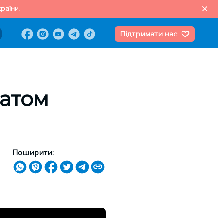
раїни.
Підтримати нас
датом
Поширити: