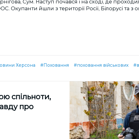
рнігова, Сум. Наступ почався і на сході, де проходил
ОС. Окупанти йшли з території Росії, Білорусі та з
овини Херсона
#Поховання
#поховання військових
#в
ою спільноти,
равду про