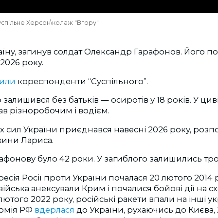
спільне Херсон\колаж "Вгору"
ну, загинув солдат Олександр Гарафонов. Його по
2026 року.
или
кореспонденти “Суспільного”.
залишився без батьків — осиротів у 18 років. У цив
ав різноробочим і водієм.
 сил України приєднався навесні 2026 року, розпо
жини Лариса.
фонову було 42 роки. У загиблого залишились тро
есія Росії проти України почалася 20 лютого 2014 р
війська анексували Крим і почалися бойові дії на сх
лютого 2022 року, російські ракети впали на інші укр
армія РФ
вдерлася
до України, рухаючись до Києва, 