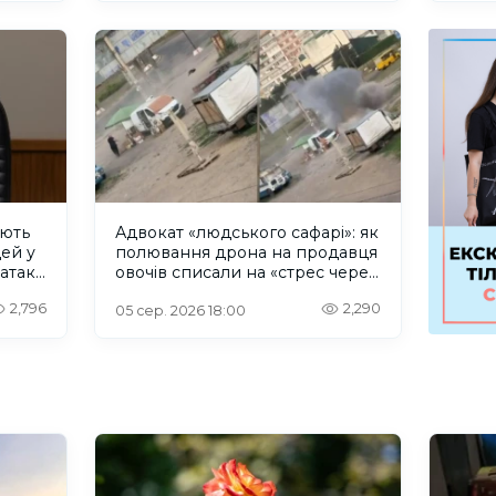
ують
Адвокат «людського сафарі»: як
дей у
полювання дрона на продавця
 атаку
овочів списали на «стрес через
Wildberries»
2,796
2,290
05 сер. 2026 18:00