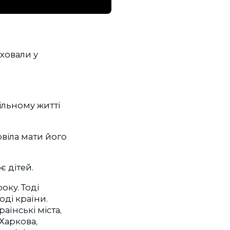
ховали у
ільному житті
віла мати його
є дітей.
оку. Тоді
оді країни.
аїнські міста,
Харкова,