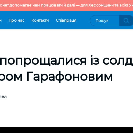
онат допомагає нам працювати й далі — для Херсонщини та всієї Ук
и
Про нас
Контакти
Cпівпраця
 попрощалися із сол
ром Гарафоновим
ова