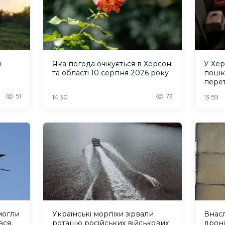
ї
Яка погода очікується в Херсоні
У Хер
та області 10 серпня 2026 року
пошк
перет
приту
51
73
14:30
13:59
могли
Українські морпіхи зірвали
Внасл
вся,
ротацію російських військових
дроні