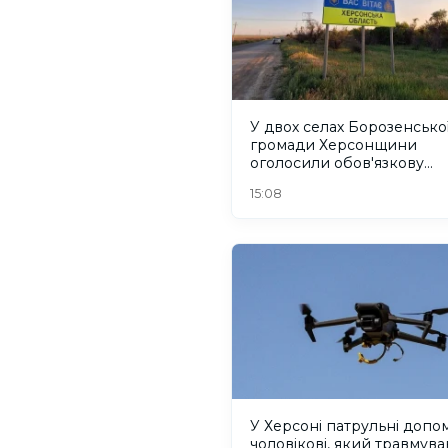
У двох селах Борозенсько
громади Херсонщини
оголосили обов'язкову
евакуацію
15:08
У Херсоні патрульні допо
чоловікові, який травмува