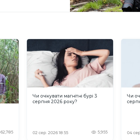
Чи очікувати магнітні бурі 3
Чи оч
серпня 2026 року?
серп
62,785
5,955
02 сер. 2026 18:55
04 сер