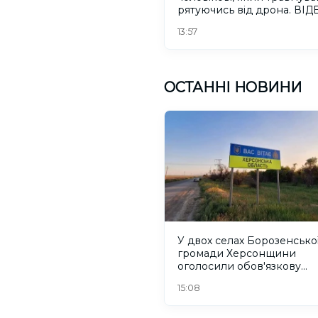
рятуючись від дрона. ВІД
13:57
ОСТАННІ НОВИНИ
У двох селах Борозенсько
громади Херсонщини
оголосили обов'язкову
евакуацію
15:08