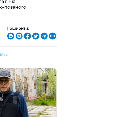
а лінія
 окупованого
Поширити:
ійна