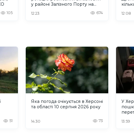
ЕО
у районі Залізного Порту на
кільк
Херсонщині. ВІДЕО
105
674
12:23
12:08
ї
Яка погода очікується в Херсоні
У Хер
та області 10 серпня 2026 року
пошк
перет
приту
51
73
14:30
13:59