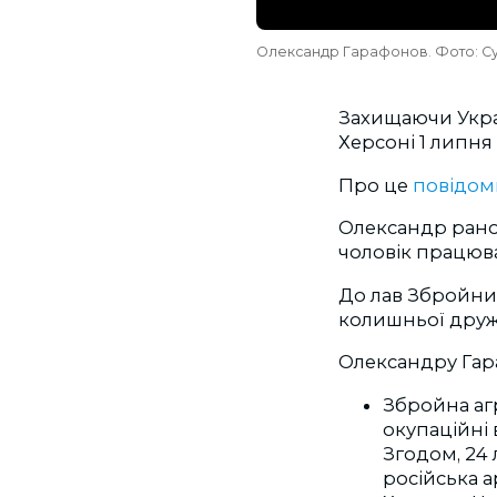
Олександр Гарафонов. Фото: Су
Захищаючи Украї
Херсоні 1 липня 
Про це
повідом
Олександр рано 
чоловік працюв
До лав Збройних
колишньої дру
Олександру Гара
Збройна агр
окупаційні 
Згодом, 24 
російська 