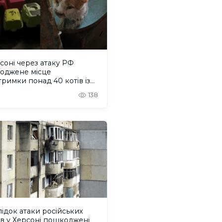
соні через атаку РФ
оджене місце
римки понад 40 котів із
лку "Кіт Бегемот"
138
ідок атаки російських
в у Херсоні пошкоджені