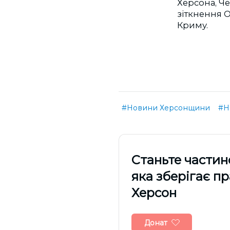
Херсона, Че
зіткнення О
Криму.
#Новини Херсонщини
#Н
Cтаньте частин
яка зберігає п
Херсон
Донат