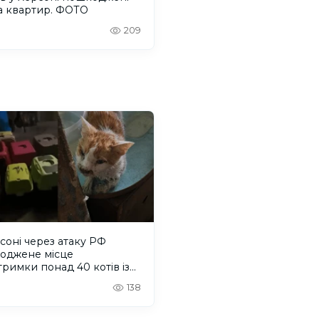
а квартир. ФОТО
209
соні через атаку РФ
оджене місце
римки понад 40 котів із
лку "Кіт Бегемот"
138