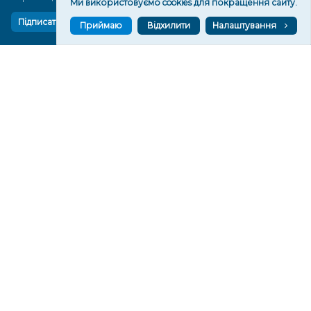
Ми використовуємо cookies для покращення сайту.
Підписатися
Приймаю
Відхилити
Налаштування
СТОРІНКИ
Новини
Тексти
Історії
Аналітика
Фактчек
Розслідування
Право
Фото
Перерва на каву
Промо
Життя
Блоги
Відео
Архів
Про нас
Контакти
Редакційна політика
Політика конфіденційності
Cпівпраця
КОНТАКТИ
Редакційний відділ: