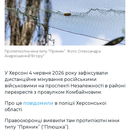
Протипіхотна міна типу “Пряник”. Фото Олександра
Андрющенка\"Вгору"
У Херсоні 4 червня 2026 року зафіксували
дистанційне мінування російськими
військовими на проспекті Незалежності в районі
перехрестя з провулком Комбайновим.
Про це
повідомили
в поліції Херсонської
області.
Правоохоронці виявили там протипіхотні міни
типу “Пряник” (“Плюшка”).