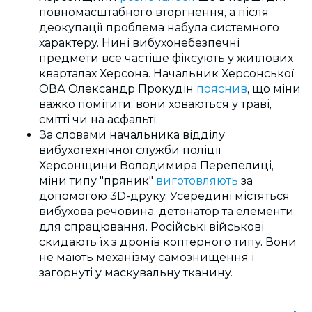
повномасштабного вторгнення, а після
деокупації проблема набула системного
характеру. Нині вибухонебезпечні
предмети все частіше фіксують у житлових
кварталах Херсона. Начальник Херсонської
ОВА Олександр Прокудін
пояснив
, що міни
важко помітити: вони ховаються у траві,
смітті чи на асфальті.
За словами начальника відділу
вибухотехнічної служби поліції
Херсонщини Володимира Перепелиці,
міни типу "пряник"
виготовляють
за
допомогою 3D-друку. Усередині містяться
вибухова речовина, детонатор та елементи
для спрацювання. Російські військові
скидають їх з дронів коптерного типу. Вони
не мають механізму самознищення і
загорнуті у маскувальну тканину.