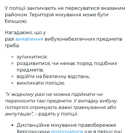
У поліції закликають не пересуватися вказаним
районом. Територія мінування може бути
більшою.
Нагадаємо, що у
разі
виявлення
вибухонебезпечних предметів
треба:
зупинитися;
роздивитися, чи немає поряд подібних
предметів;
відійти на безпечну відстань;
викликати поліцію.
“У жодному разі не можна підіймати чи
переносити такі предмети. У випадку вибуху
потерпілі отримують важкі травмування або
ампутацію”, –
радять у поліції.
Дистанційне мінування правобережжя
Херсонщини
розпочалося
ще в перші дні