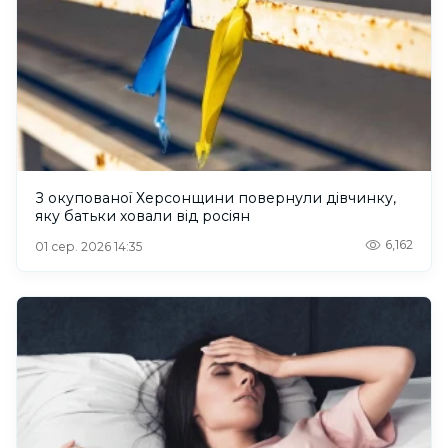
З окупованої Херсонщини повернули дівчинку,
яку батьки ховали від росіян
6,162
01 сер. 2026 14:35