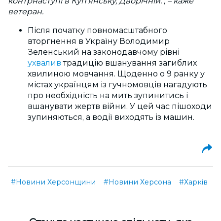
контрнаступі в Куп’янську, Дворічній.", – каже
ветеран.
Після початку повномасштабного
вторгнення в Україну Володимир
Зеленський на законодавчому рівні
ухвалив
традицію вшанування загиблих
хвилиною мовчання. Щоденно о 9 ранку у
містах українцям із гучномовців нагадують
про необхідність на мить зупинитись і
вшанувати жертв війни. У цей час пішоходи
зупиняються, а водії виходять із машин.
#Новини Херсонщини
#Новини Херсона
#Харків