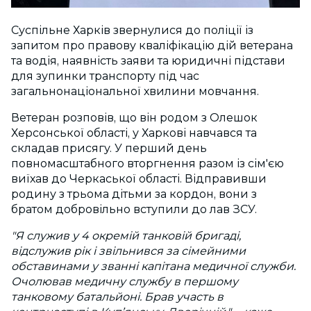
Суспільне Харків звернулися до поліції із
запитом про правову кваліфікацію дій ветерана
та водія, наявність заяви та юридичні підстави
для зупинки транспорту під час
загальнонаціональної хвилини мовчання.
Ветеран розповів, що він родом з Олешок
Херсонської області, у Харкові навчався та
складав присягу. У перший день
повномасштабного вторгнення разом із сім'єю
виїхав до Черкаської області. Відправивши
родину з трьома дітьми за кордон, вони з
братом добровільно вступили до лав ЗСУ.
"Я служив у 4 окремій танковій бригаді,
відслужив рік і звільнився за сімейними
обставинами у званні капітана медичної служби.
Очолював медичну службу в першому
танковому батальйоні. Брав участь в