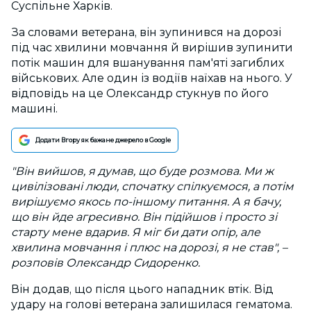
Суспільне Харків.
За словами ветерана, він зупинився на дорозі
під час хвилини мовчання й вирішив зупинити
потік машин для вшанування пам'яті загиблих
військових. Але один із водіїв наїхав на нього. У
відповідь на це Олександр стукнув по його
машині.
Додати Вгору як бажане джерело в Google
"Він вийшов, я думав, що буде розмова. Ми ж
цивілізовані люди, спочатку спілкуємося, а потім
вирішуємо якось по-іншому питання. А я бачу,
що він йде агресивно. Він підійшов і просто зі
старту мене вдарив. Я міг би дати опір, але
хвилина мовчання і плюс на дорозі, я не став", –
розповів Олександр Сидоренко.
Він додав, що після цього нападник втік. Від
удару на голові ветерана залишилася гематома.