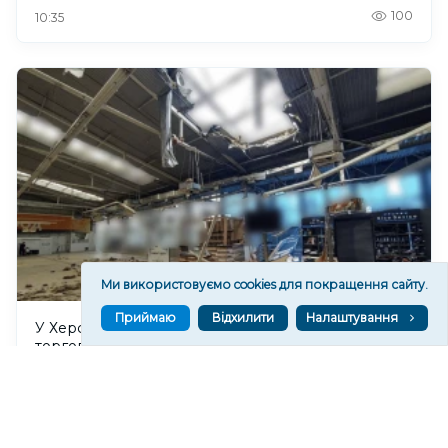
100
10:35
Ми використовуємо cookies для покращення сайту.
Приймаю
Відхилити
Налаштування
У Херсоні російські дрони пошкодили
торговельний центр: фото наслідків
222
09:41