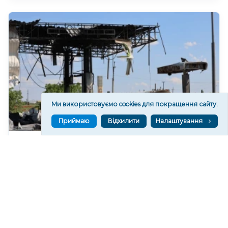
Ми використовуємо cookies для покращення сайту.
Приймаю
Відхилити
Налаштування
Російські обстріли спричинили 20 пожеж на АЗС
Херсонщини за півтора року
84
17:46
Читати ще