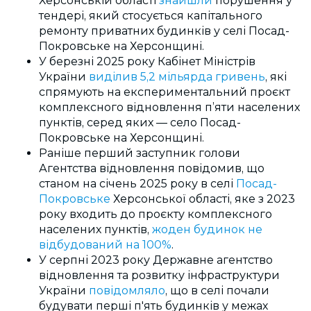
Херсонській області
знайшли
порушення у
тендері, який стосується капітального
ремонту приватних будинків у селі Посад-
Покровське на Херсонщині.
У березні 2025 року Кабінет Міністрів
України
виділив 5,2 мільярда гривень
, які
спрямують на експериментальний проєкт
комплексного відновлення п’яти населених
пунктів, серед яких — село Посад-
Покровське на Херсонщині.
Раніше перший заступник голови
Агентства відновлення повідомив, що
станом на січень 2025 року в селі
Посад-
Покровське
Херсонської області, яке з 2023
року входить до проєкту комплексного
населених пунктів,
жоден будинок не
відбудований на 100%
.
У серпні 2023 року Державне агентство
відновлення та розвитку інфраструктури
України
повідомляло
, що в селі почали
будувати перші п'ять будинків у межах