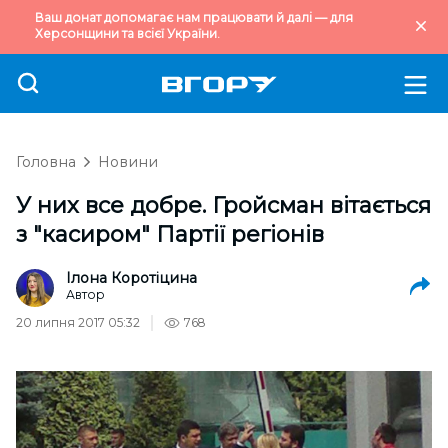
Ваш донат допомагає нам працювати й далі — для
Херсонщини та всієї України.
Головна
Новини
У них все добре. Гройсман вітається
з "касиром" Партії регіонів
Ілона Коротіцина
Автор
20 липня 2017 05:32
768