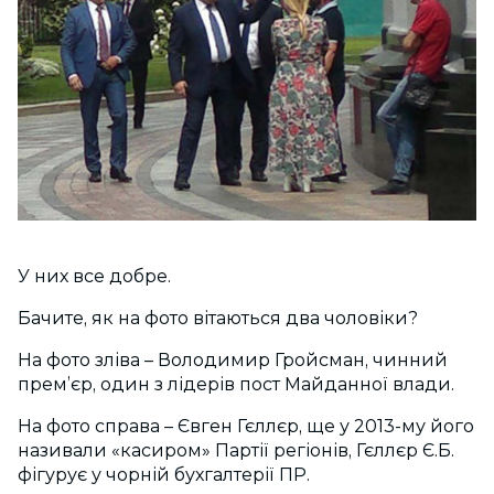
У них все добре.
Бачите, як на фото вітаються два чоловіки?
На фото зліва – Володимир Гройсман, чинний
прем’єр, один з лідерів пост Майданної влади.
На фото справа – Євген Гєллєр, ще у 2013-му його
називали «касиром» Партії регіонів, Гєллєр Є.Б.
фігурує у чорній бухгалтерії ПР.