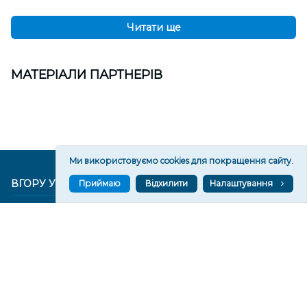
Читати ще
МАТЕРІАЛИ ПАРТНЕРІВ
Ми використовуємо cookies для покращення сайту.
ВГОРУ У СОЦМЕРЕЖАХ ТА МЕСЕНДЖЕРАХ
Приймаю
Відхилити
Налаштування
VGORU.ORG В GOOGLE NEWS
VGORU.ORG в GOOGLE NEWS
Підписуйтеся, щоб знати останні новини Херсона та
Херсонщини сьогодні