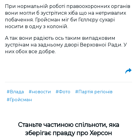
При нормальній роботі правоохоронних органів
вони могли б зустрітися хіба що на нетривалих
побачення. Гройсман міг би Гєллєру сухарі
носити в одну з колоній.
А так вони радіють ось таким випадковим
зустрічам на задньому дворі Верховної Ради. У
них обох все добре.
#Влада
#новости
#Фото
#Партія регіонів
#Гройсман
Cтаньте частиною спільноти, яка
зберігає правду про Херсон