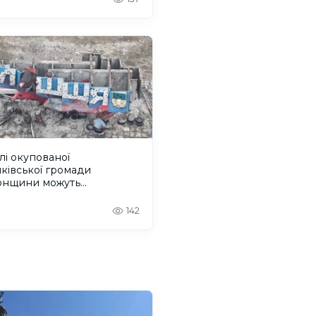
і окупованої
ківської громади
онщини можуть
струватися на грошову
могу
142