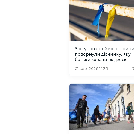
З окупованої Херсонщин
повернули дівчинку, яку
батьки ховали від росіян
01 сер. 2026 14:35