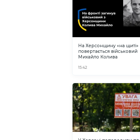
На Херсонщину «на щиті»
повертається військовий
Михайло Колива
15:42