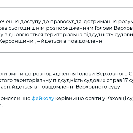
печення доступу до правосуддя, дотримання розум
прав сьогоднішнім розпорядженням Голови Верховн
у відновлюється територіальна підсудність судови
Херсонщини”, – йдеться в повідомленні.
если зміни до розпорядження Голови Верховного С
ютого територіальну підсудність судових справ 17 с
асті, йдеться в повідомленні Верховного суду.
домляли, що
фейкову
керівницю освіти у Каховці с
.