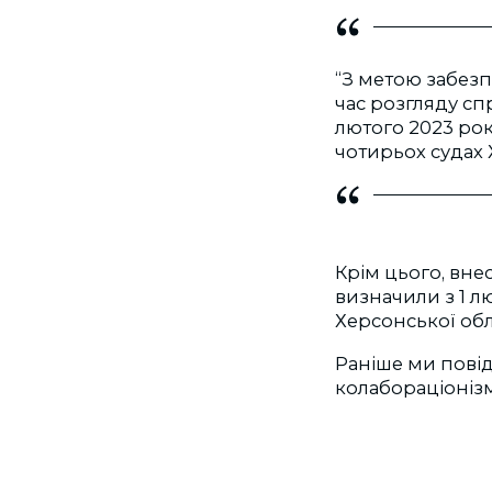
“З метою забез
час розгляду с
лютого 2023 рок
чотирьох судах 
Крім цього, вн
визначили з 1 л
Херсонської обл
Раніше ми пові
колабораціонізм