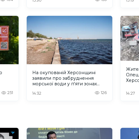
15:30
15:19
Жител
о
На окупованій Херсонщині
Олеш
заявили про забруднення
Херс
морської води у п'яти зонах
зареє
відпочинку
допо
251
126
14:32
14:27