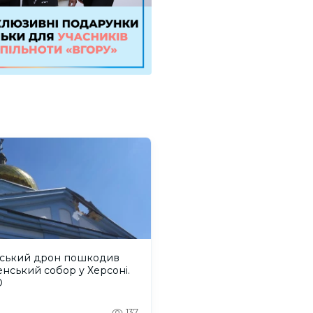
йський дрон пошкодив
енський собор у Херсоні.
О
137