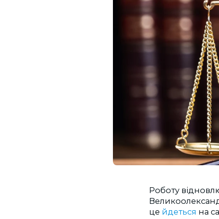
Роботу відновл
Великоолександ
це
йдеться
на с