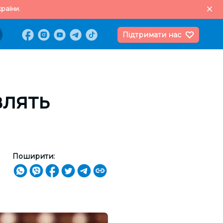
раїни.
Підтримати нас
влять
Поширити: