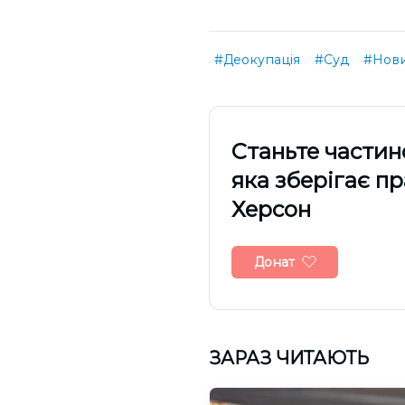
#Деокупація
#Суд
#Нови
Cтаньте частин
яка зберігає п
Херсон
Донат
ЗАРАЗ ЧИТАЮТЬ