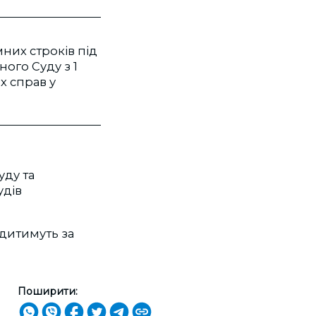
них строків під
ого Суду з 1
х справ у
уду та
удів
удитимуть за
Поширити: