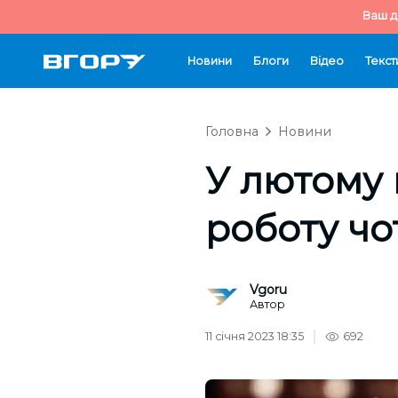
Ваш д
Новини
Блоги
Відео
Текст
Головна
Новини
У лютому 
роботу чо
Vgoru
Автор
11 січня 2023 18:35
692