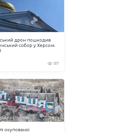
йський дрон пошкодив
енський собор у Херсоні.
О
137
і окупованої