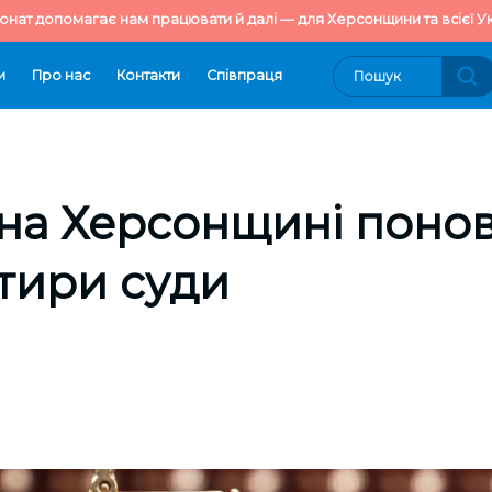
онат допомагає нам працювати й далі — для Херсонщини та всієї Ук
и
Про нас
Контакти
Cпівпраця
на Херсонщині поно
тири суди