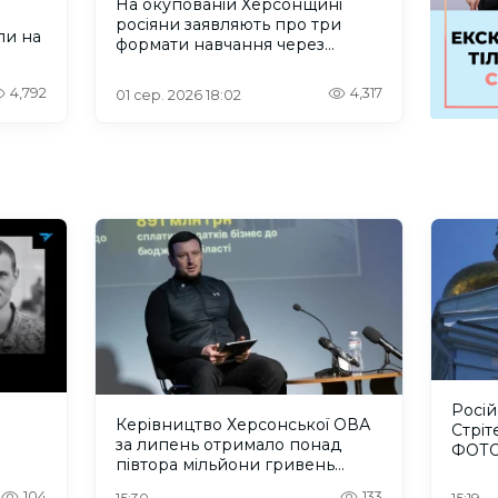
На окупованій Херсонщині
росіяни заявляють про три
ли на
формати навчання через
проблеми зі світлом та
інтернетом
4,792
4,317
01 сер. 2026 18:02
Росі
Керівництво Херсонської ОВА
Стріт
за липень отримало понад
ФОТ
півтора мільйони гривень
зарплати
104
133