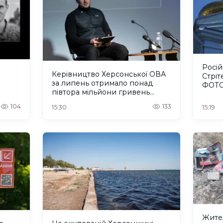
Росі
Керівництво Херсонської ОВА
Стріт
за липень отримало понад
ФОТ
півтора мільйони гривень
зарплати
104
133
15:30
15:19
Жител