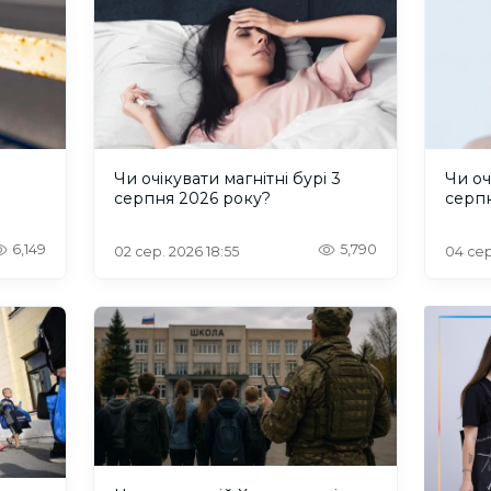
и
Чи очікувати магнітні бурі 3
Чи оч
серпня 2026 року?
серп
6,149
5,790
02 сер. 2026 18:55
04 сер