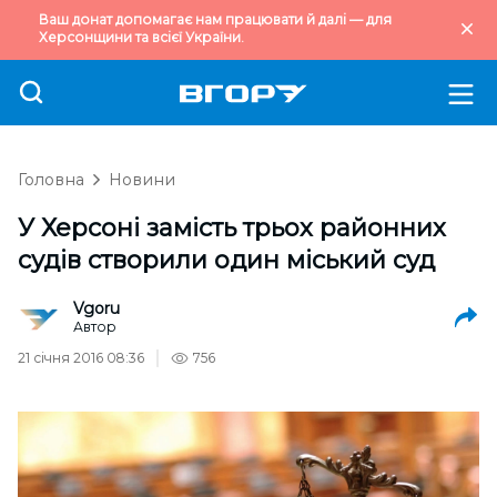
Ваш донат допомагає нам працювати й далі — для
Херсонщини та всієї України.
Головна
Новини
У Херсоні замість трьох районних
судів створили один міський суд
Vgoru
Автор
21 січня 2016 08:36
756