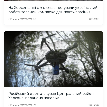
На Херсонщині сім місяців тестували український
роботизований комплекс для пожежогасіння
369
08 сер. 2026 20:43
Російський дрон атакував Центральний район
Херсона: поранено чоловіка
446
08 сер. 2026 20:39