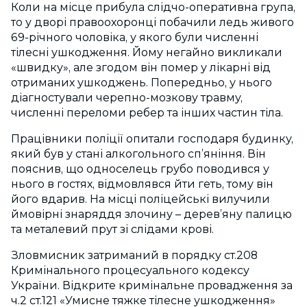
Коли на місце прибула слідчо-оперативна група,
то у дворі правоохоронці побачили ледь живого
69-річного чоловіка, у якого були численні
тілесні ушкодження. Йому негайно викликали
«швидку», але згодом він помер у лікарні від
отриманих ушкоджень. Попередньо, у нього
діагностували черепно-мозкову травму,
численні переломи ребер та інших частин тіла.
Працівники поліції опитали господаря будинку,
який був у стані алкогольного сп’яніння. Він
пояснив, що односелець грубо поводився у
нього в гостях, відмовлявся йти геть, тому він
його вдарив. На місці поліцейські вилучили
ймовірні знаряддя злочину – дерев’яну палицю
та металевий прут зі слідами крові.
Зловмисник затриманий в порядку ст.208
Кримінального процесуального кодексу
України. Відкрите кримінальне провадження за
ч.2 ст.121 «Умисне тяжке тілесне ушкодження»