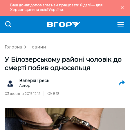
Ваш донат допомагає нам працювати й далі — для
Херсонщини та всієї України.
Головна
Новини
У Білозерському районі чоловік до
смерті побив односельця
Валерія Гресь
Автор
03 жовтня 2019 12:15
863