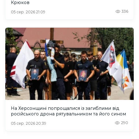
Крюков
336
05 сер. 2026 21:09
На Херсонщині попрощалися із загиблими від
російського дрона рятувальником та його сином
290
05 сер. 2026 20:39