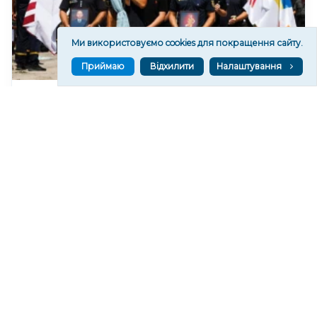
Ми використовуємо cookies для покращення сайту.
Приймаю
Відхилити
Налаштування
На Херсонщині попрощалися із загиблими від
російського дрона рятувальником та його сином
290
05 сер. 2026 20:39
Читати ще
МАТЕРІАЛИ ПАРТНЕРІВ