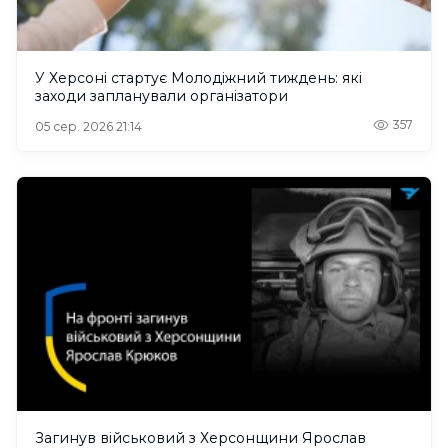
У Херсоні стартує Молодіжний тиждень: які
заходи запланували організатори
357
05 сер. 2026 21:14
Загинув військовий з Херсонщини Ярослав