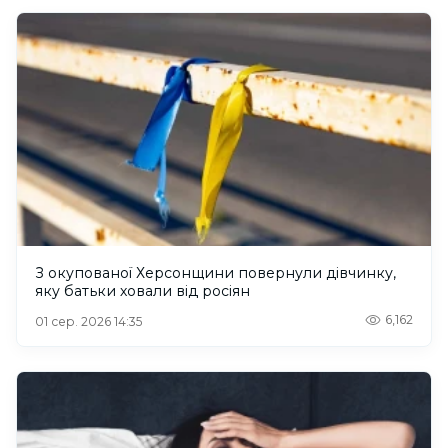
З окупованої Херсонщини повернули дівчинку,
яку батьки ховали від росіян
6,162
01 сер. 2026 14:35