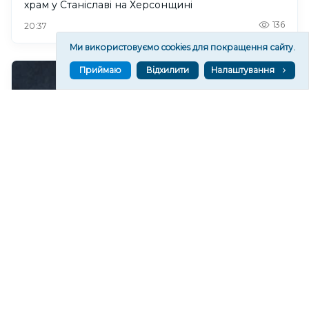
храм у Станіславі на Херсонщині
136
20:37
Ми використовуємо cookies для покращення сайту.
Приймаю
Відхилити
Налаштування
Чи очікувати магнітні бурі 8 серпня 2026 року?
249
19:52