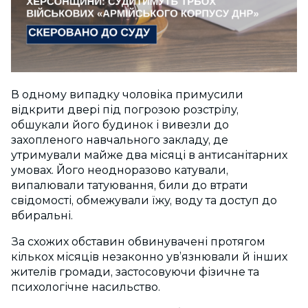
В одному випадку чоловіка примусили
відкрити двері під погрозою розстрілу,
обшукали його будинок і вивезли до
захопленого навчального закладу, де
утримували майже два місяці в антисанітарних
умовах. Його неодноразово катували,
випалювали татуювання, били до втрати
свідомості, обмежували їжу, воду та доступ до
вбиральні.
За схожих обставин обвинувачені протягом
кількох місяців незаконно ув’язнювали й інших
жителів громади, застосовуючи фізичне та
психологічне насильство.