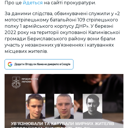
Про це
йдеться
на сайті прокуратури.
За даними слідства, обвинувачені служили у «2
мотострілецькому батальйоні 109 стрілецького
полку 1 армійського корпусу ДНР». У березні
2022 року на території окупованої Калинівської
громади Бериславського району вони брали
участь у незаконних ув’язненнях і катуваннях
місцевих жителів.
Додати Вгору як бажане джерело в Google