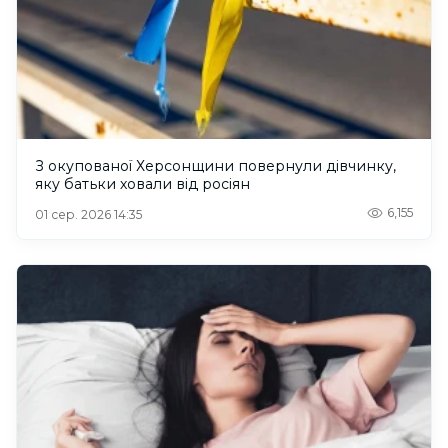
З окупованої Херсонщини повернули дівчинку,
яку батьки ховали від росіян
6,155
01 сер. 2026 14:35