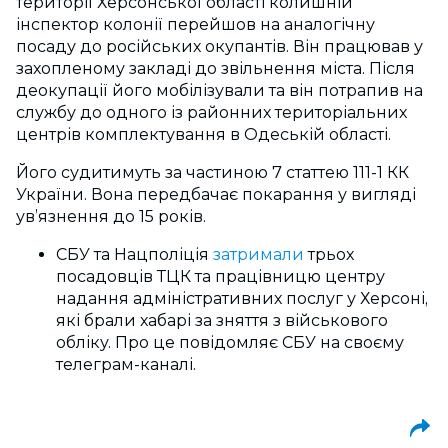
території Херсонської області колишній
інспектор колонії перейшов на аналогічну
посаду до російських окупантів. Він працював у
захопленому закладі до звільнення міста. Після
деокупації його мобілізували та він потрапив на
службу до одного із районних територіальних
центрів комплектування в Одеській області.
Його судитимуть за частиною 7 статтею 111-1 КК
України. Вона передбачає покарання у вигляді
ув’язнення до 15 років.
СБУ та Нацполіція
затримали
трьох
посадовців ТЦК та працівницю центру
надання адміністративних послуг у Херсоні,
які брали хабарі за зняття з військового
обліку. Про це повідомляє СБУ на своєму
телеграм-каналі.