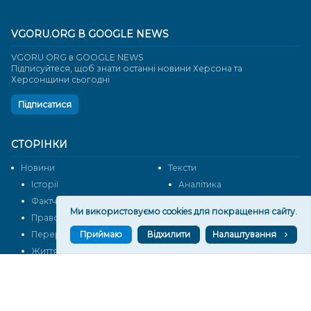
VGORU.ORG В GOOGLE NEWS
VGORU.ORG в GOOGLE NEWS
Підписуйтеся, щоб знати останні новини Херсона та
Херсонщини сьогодні
Підписатися
СТОРІНКИ
Новини
Тексти
Історії
Аналітика
Фактчек
Розслідування
Ми використовуємо cookies для покращення сайту.
Право
Фото
Перерва на каву
Промо
Приймаю
Відхилити
Налаштування
Життя
Блоги
Відео
Архів
Про нас
Контакти
Редакційна політика
Політика конфіденційності