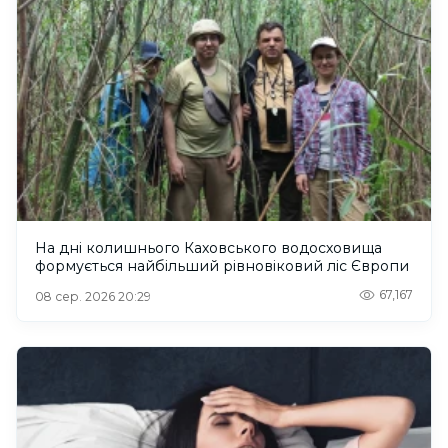
На дні колишнього Каховського водосховища
формується найбільший рівновіковий ліс Європи
67,167
08 сер. 2026 20:29