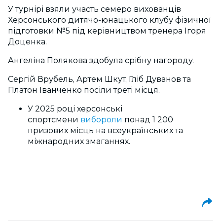
У турнірі взяли участь семеро вихованців
Херсонського дитячо-юнацького клубу фізичної
підготовки №5 під керівництвом тренера Ігоря
Доценка.
Ангеліна Полякова здобула срібну нагороду.
Сергій Врубель, Артем Шкут, Гліб Дуванов та
Платон Іванченко посіли треті місця.
У 2025 році херсонські
спортсмени
вибороли
понад 1 200
призових місць на всеукраїнських та
міжнародних змаганнях.