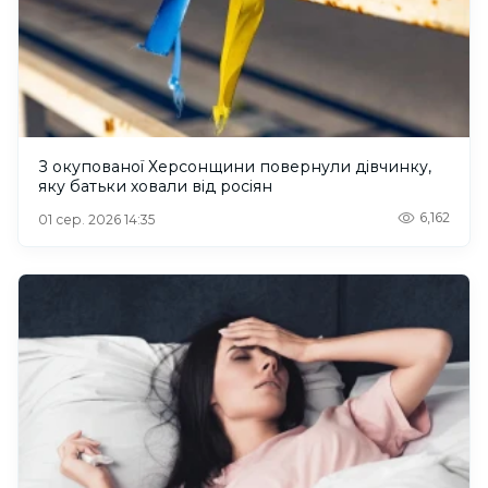
З окупованої Херсонщини повернули дівчинку,
яку батьки ховали від росіян
6,162
01 сер. 2026 14:35