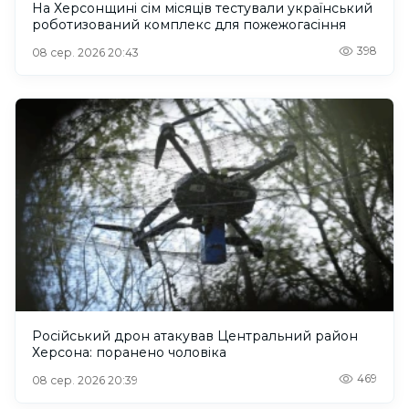
На Херсонщині сім місяців тестували український
роботизований комплекс для пожежогасіння
398
08 сер. 2026 20:43
Російський дрон атакував Центральний район
Херсона: поранено чоловіка
469
08 сер. 2026 20:39