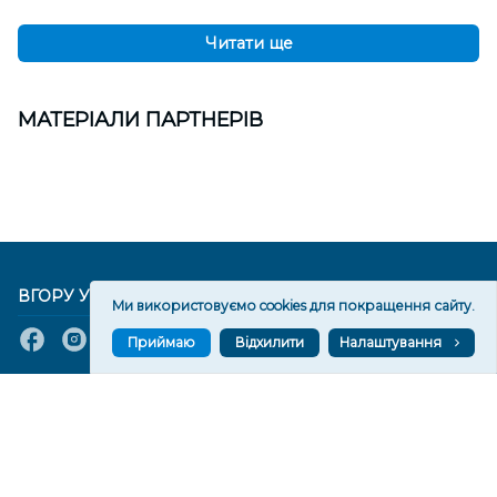
Читати ще
МАТЕРІАЛИ ПАРТНЕРІВ
ВГОРУ У СОЦМЕРЕЖАХ ТА МЕСЕНДЖЕРАХ
Ми використовуємо cookies для покращення сайту.
Приймаю
Відхилити
Налаштування
VGORU.ORG В GOOGLE NEWS
VGORU.ORG в GOOGLE NEWS
Підписуйтеся, щоб знати останні новини Херсона та
Херсонщини сьогодні