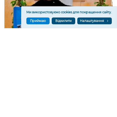
Ми використовуємо cookies для покращення сайту.
Приймаю
Відхилити
Налаштування
У Києві відкриють виставку про цивільних
полонених “Украдене щастя”
59
15:39