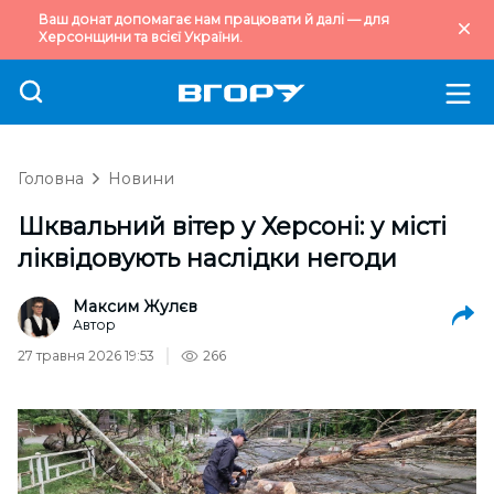
Ваш донат допомагає нам працювати й далі — для
Херсонщини та всієї України.
Головна
Новини
Шквальний вітер у Херсоні: у місті
ліквідовують наслідки негоди
Максим Жулєв
Автор
27 травня 2026 19:53
266