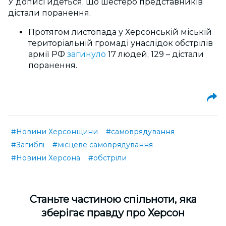
У дописі йдеться, що шестеро представників
дістали поранення.
Протягом листопада у Херсонській міській
територіальній громаді унаслідок обстрілів
армії РФ
загинуло
17 людей, 129 – дістали
поранення.
#Новини Херсонщини
#самоврядування
#Загиблі
#місцеве самоврядування
#Новини Херсона
#обстріли
Cтаньте частиною спільноти, яка
зберігає правду про Херсон