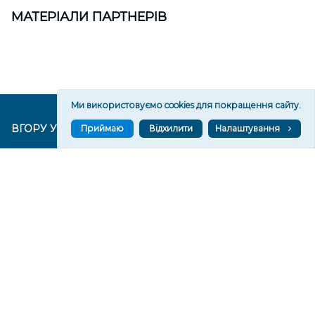
МАТЕРІАЛИ ПАРТНЕРІВ
Ми використовуємо cookies для покращення сайту.
ВГОРУ У СОЦМЕРЕЖАХ ТА МЕСЕНДЖЕРАХ
Приймаю
Відхилити
Налаштування
VGORU.ORG В GOOGLE NEWS
VGORU.ORG в GOOGLE NEWS
Підписуйтеся, щоб знати останні новини Херсона та
Херсонщини сьогодні
Підписатися
СТОРІНКИ