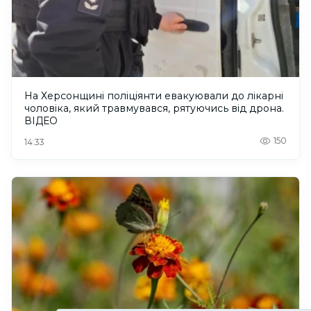
На Херсонщині поліціянти евакуювали до лікарні
чоловіка, який травмувався, рятуючись від дрона.
ВІДЕО
150
14:33