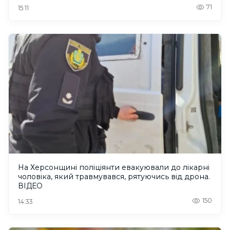
71
15:11
На Херсонщині поліціянти евакуювали до лікарні
чоловіка, який травмувався, рятуючись від дрона.
ВІДЕО
150
14:33