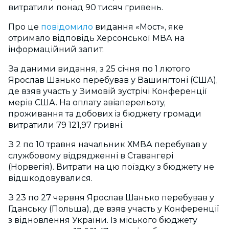
витратили понад 90 тисяч гривень.
Про це
повідомило
видання «Мост», яке
отримало відповідь Херсонської МВА на
інформаційний запит.
За даними видання, з 25 січня по 1 лютого
Ярослав Шанько перебував у Вашингтоні (США),
де взяв участь у Зимовій зустрічі Конференції
мерів США. На оплату авіаперельоту,
проживання та добових із бюджету громади
витратили 79 121,97 гривні.
З 2 по 10 травня начальник ХМВА перебував у
службовому відрядженні в Ставангері
(Норвегія). Витрати на цю поїздку з бюджету не
відшкодовувалися.
З 23 по 27 червня Ярослав Шанько перебував у
Гданську (Польща), де взяв участь у Конференції
з відновлення України. Із міського бюджету