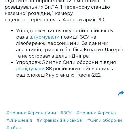
одиниць автобронетехніки, 1 мотоцикл, 7
розвідувальних БпЛА, 1 переносну станцію
наземної розвідки, 1 камеру
відеоспостереження та 4 човни армії РФ.
Упродовж 6 липня окупаційні війська 5
разів
штурмували
позиції ЗСУ на
лівобережжі Херсонщини. За даними
аналітиків, тривали бої біля Козачих Лагерів
та на островах в дельті Дніпра.
Упродовж 5 липня Сили оборони півдня
ліквідували
88 російських військових та
радіолокаційну станцію “Каста-2Е2”.
#Новини Херсонщини
#ЗСУ
#Новини Херсона
#Знищення
#Українські військові
#Сили оборони
#війна