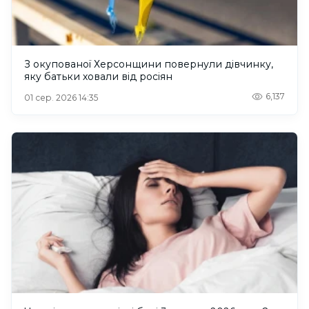
З окупованої Херсонщини повернули дівчинку,
яку батьки ховали від росіян
6,137
01 сер. 2026 14:35