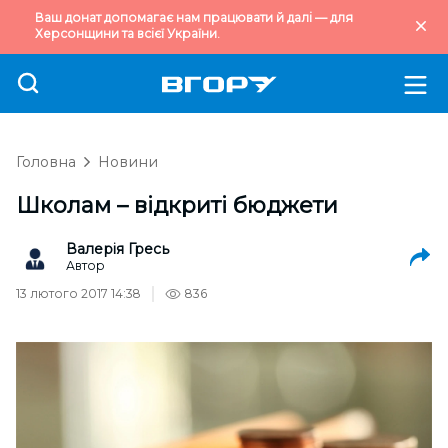
Ваш донат допомагає нам працювати й далі — для
Херсонщини та всієї України.
Головна
Новини
Школам – відкриті бюджети
Валерія Гресь
Автор
13 лютого 2017 14:38
836