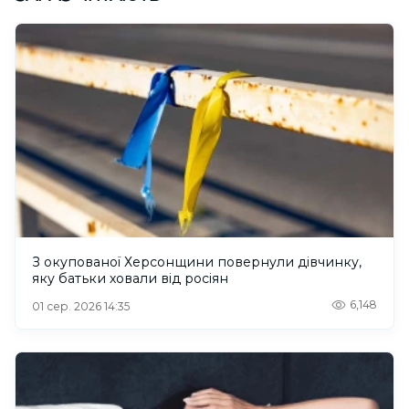
З окупованої Херсонщини повернули дівчинку,
яку батьки ховали від росіян
6,148
01 сер. 2026 14:35