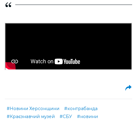
#Новини Херсонщини
#контрабанда
#Краєзнавчий музей
#СБУ
#новини