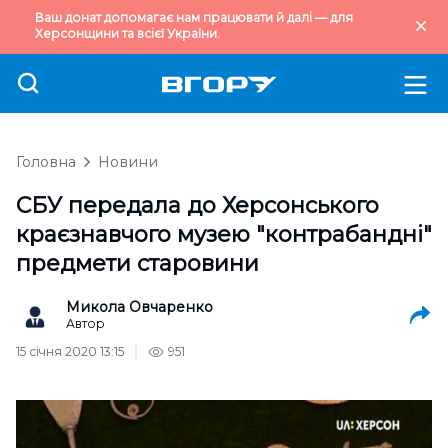
Ваш донат допомагає нам працювати й далі — для
Херсонщини та всієї України.
Головна
Новини
СБУ передала до Херсонського
краєзнавчого музею "контрабандні"
предмети старовини
Микола Овчаренко
Автор
15 січня 2020 13:15
951