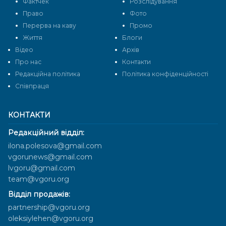
Фактчек
Розслідування
Право
Фото
Перерва на каву
Промо
Життя
Блоги
Відео
Архів
Про нас
Контакти
Редакційна політика
Політика конфіденційності
Cпівпраця
КОНТАКТИ
Редакційний відділ:
ilona.polesova@gmail.com
vgorunews@gmail.com
lvgoru@gmail.com
team@vgoru.org
Відділ продажів:
partnership@vgoru.org
oleksiylehen@vgoru.org