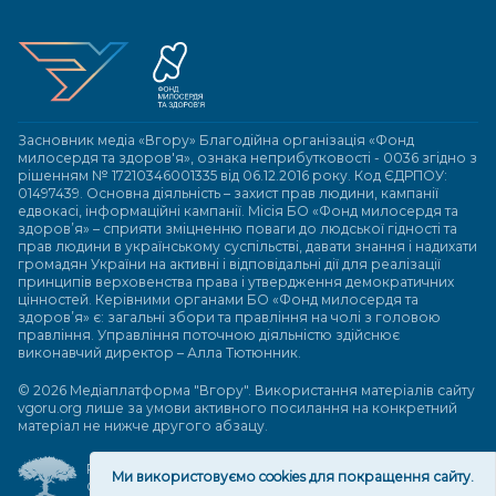
Засновник медіа «Вгору» Благодійна організація «Фонд
милосердя та здоров'я», ознака неприбутковості - 0036 згідно з
рішенням № 17210346001335 від 06.12.2016 року. Код ЄДРПОУ:
01497439. Основна діяльність – захист прав людини, кампанії
едвокасі, інформаційні кампанії. Місія БО «Фонд милосердя та
здоров’я» – сприяти зміцненню поваги до людської гідності та
прав людини в українському суспільстві, давати знання і надихати
громадян України на активні і відповідальні дії для реалізації
принципів верховенства права і утвердження демократичних
цінностей. Керівними органами БО «Фонд милосердя та
здоров’я» є: загальні збори та правління на чолі з головою
правління. Управління поточною діяльністю здійснює
виконавчий директор – Алла Тютюнник.
© 2026 Медіаплатформа "Вгору". Використання матеріалів сайту
vgoru.org лише за умови активного посилання на конкретний
матеріал не нижче другого абзацу.
Розробка та підтримка веб-сайту
Ми використовуємо cookies для покращення сайту.
Great People