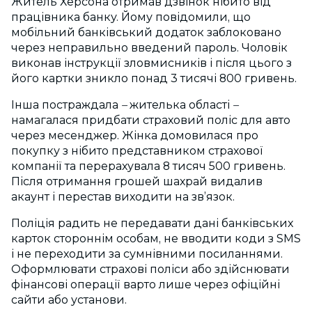
Житель Херсона отримав дзвінок нібито від
працівника банку. Йому повідомили, що
мобільний банківський додаток заблоковано
через неправильно введений пароль. Чоловік
виконав інструкції зловмисників і після цього з
його картки зникло понад 3 тисячі 800 гривень.
Інша постраждала
–
жителька області
–
намагалася придбати страховий поліс для авто
через месенджер. Жінка домовилася про
покупку з нібито представником страхової
компанії та перерахувала 8 тисяч 500 гривень.
Після отримання грошей шахрай видалив
акаунт і перестав виходити на зв’язок.
Поліція радить не передавати дані банківських
карток стороннім особам, не вводити коди з SMS
і не переходити за сумнівними посиланнями.
Оформлювати страхові поліси або здійснювати
фінансові операції варто лише через офіційні
сайти або установи.