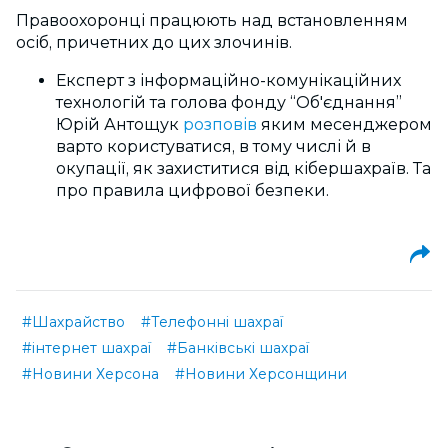
Правоохоронці працюють над встановленням
осіб, причетних до цих злочинів.
Експерт з інформаційно-комунікаційних
технологій та голова фонду “Об'єднання”
Юрій Антощук
розповів
яким месенджером
варто користуватися, в тому числі й в
окупації, як захиститися від кібершахраїв. Та
про правила цифрової безпеки.
#Шахрайство
#Телефонні шахраї
#інтернет шахраї
#Банківські шахраї
#Новини Херсона
#Новини Херсонщини