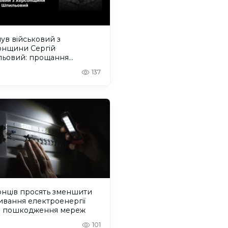
ув військовий з
онщини Сергій
ьовий: прощання
деться на Одещині
137
онців просять зменшити
вання електроенергії
з пошкодження мереж
101