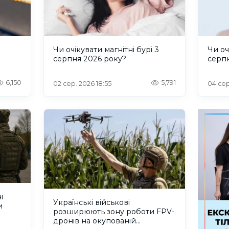
и
Чи очікувати магнітні бурі 3
Чи оч
серпня 2026 року?
серп
6,150
5,791
02 сер. 2026 18:55
04 сер
і
Українські військові
и
розширюють зону роботи FPV-
дронів на окупованій