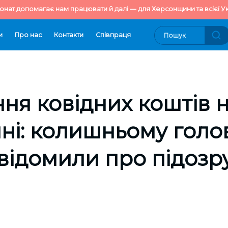
онат допомагає нам працювати й далі — для Херсонщини та всієї Ук
и
Про нас
Контакти
Cпівпраця
ня ковідних коштів 
ні: колишньому голо
відомили про підозр