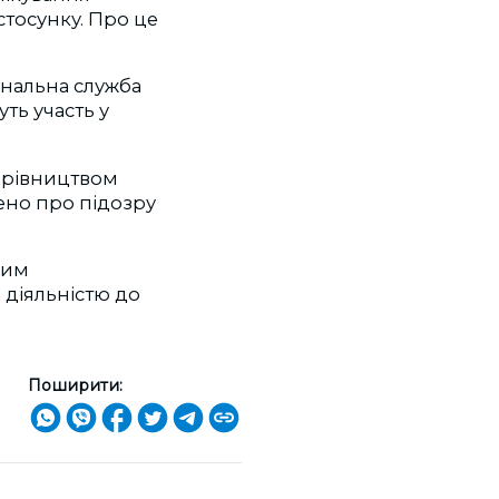
стосунку. Про це
ональна служба
ть участь у
ерівництвом
ено про підозру
вим
 діяльністю до
Поширити: