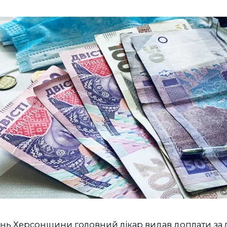
рень Херсонщини головний лікар видав доплати за 