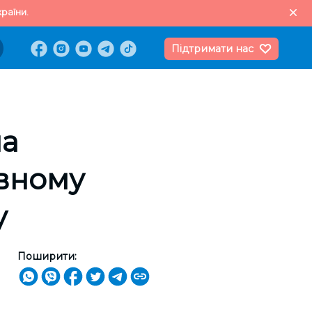
раїни.
Підтримати нас
на
вному
у
Поширити: