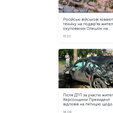
Російські військові ховаю
техніку на подвір'ях жител
окупованих Олешок на
Херсонщині
19:20
Після ДТП за участю жите
Херсонщини Президент
відповів на петицію щодо
порушників ПДР
18:08