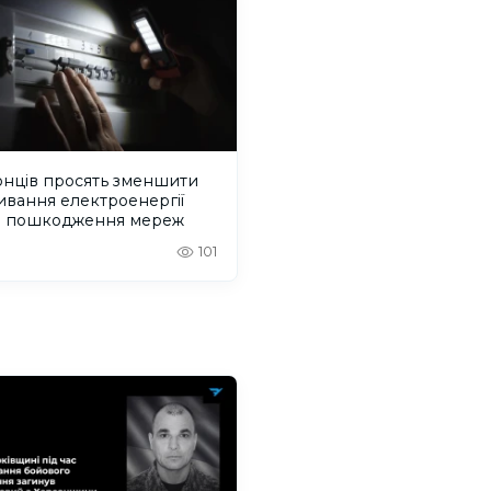
онців просять зменшити
вання електроенергії
з пошкодження мереж
101