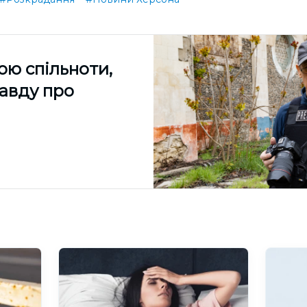
ою спільноти,
равду про