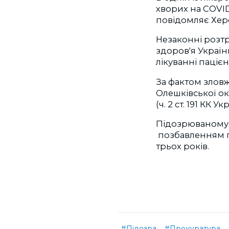
хворих на COVID
повідомляє Хер
Незаконні розтр
здоров'я Україн
лікуванні пацієн
За фактом злов
Олешківської о
(ч. 2 ст. 191 КК Ук
Підозрюваному 
позбавленням п
трьох років.
#Підозра
#Прокуратура