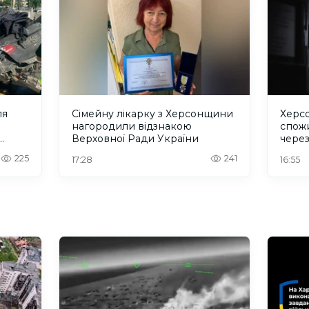
ля
Сімейну лікарку з Херсонщини
Херс
нагородили відзнакою
спожи
Верховної Ради України
чере
225
241
17:28
16:55