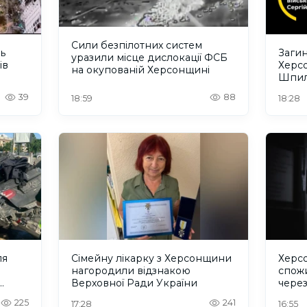
Сили безпілотних систем
ть
Загин
уразили місце дислокації ФСБ
ів
Херс
на окупованій Херсонщині
Шпил
відбу
39
88
18:59
18:28
ля
Сімейну лікарку з Херсонщини
Херс
нагородили відзнакою
спожи
Верховної Ради України
чере
225
241
17:28
16:55