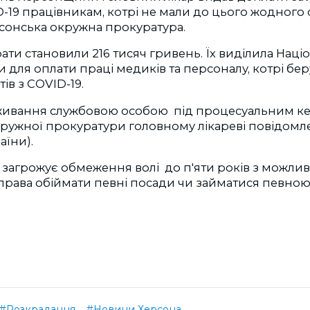
-19 працівникам, котрі не мали до цього жодного 
сонська окружна прокуратура.
ати становили 216 тисяч гривень. Їх виділила Наці
и для оплати праці медиків та персоналу, котрі беру
тів з COVID-19.
живання службовою особою під процесуальним к
кружної прокуратури головному лікареві повідомл
раїни).
загрожує обмеження волі до п'яти років з можли
рава обіймати певні посади чи займатися певною
#Розкрадання
#Новини Херсона