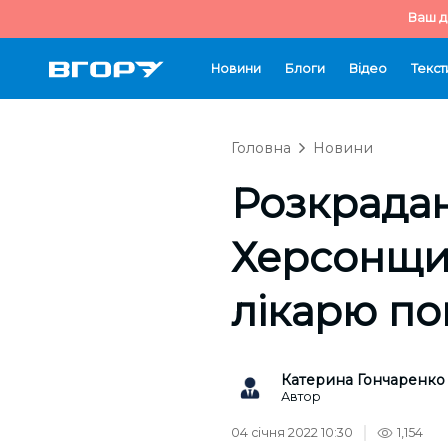
Ваш д
Новини
Блоги
Відео
Текст
Головна
Новини
Розкрадан
Херсонщи
лікарю по
Катерина Гончаренко
Автор
04 січня 2022 10:30
1,154