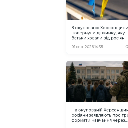
З окупованої Херсонщин
повернули дівчинку, яку
батьки ховали від росіян
01 сер. 2026 14:35
На окупованій Херсонщин
росіяни заявляють про тр
формати навчання через
проблеми зі світлом та