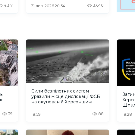
Херсонщині.ВІДЕО
4,317
3,640
31 лип. 2026 20:54
Сили безпілотних систем
ть
Загин
уразили місце дислокації ФСБ
ів
Херс
на окупованій Херсонщині
Шпил
відбу
39
88
18:59
18:28