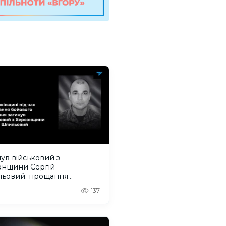
ув військовий з
онщини Сергій
ьовий: прощання
деться на Одещині
137