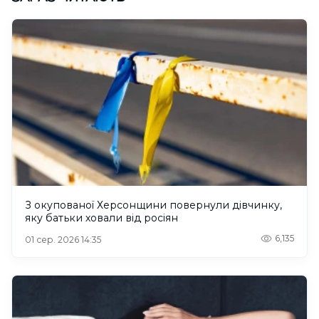
З окупованої Херсонщини повернули дівчинку,
яку батьки ховали від росіян
6,135
01 сер. 2026 14:35