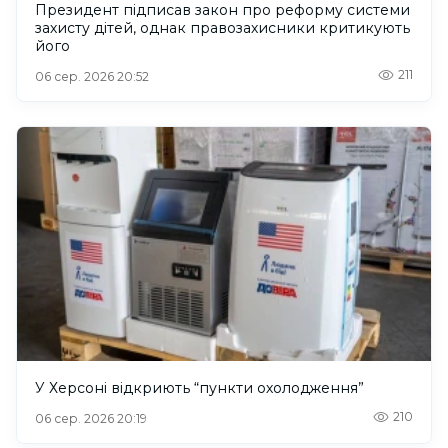
Президент підписав закон про реформу системи
захисту дітей, однак правозахисники критикують
його
211
06 сер. 2026 20:52
У Херсоні відкриють “пункти охолодження”
210
06 сер. 2026 20:19