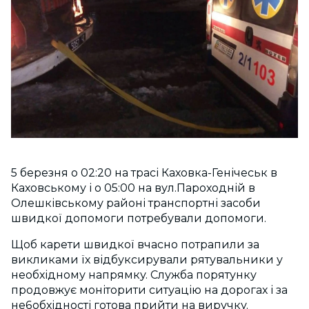
5 березня о 02:20 на трасі Каховка-Генічеськ в
Каховському і о 05:00 на вул.Пароходній в
Олешківському районі транспортні засоби
швидкої допомоги потребували допомоги.
Щоб карети швидкої вчасно потрапили за
викликами їх відбуксирували рятувальники у
необхідному напрямку. Служба порятунку
продовжує моніторити ситуацію на дорогах і за
не6обхідності готова прийти на виручку.