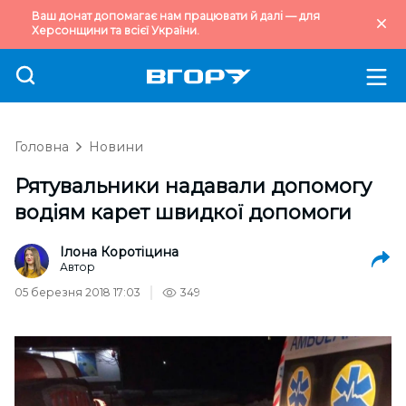
Ваш донат допомагає нам працювати й далі — для
Херсонщини та всієї України.
Головна
Новини
Рятувальники надавали допомогу
водіям карет швидкої допомоги
Ілона Коротіцина
Автор
05 березня 2018 17:03
349