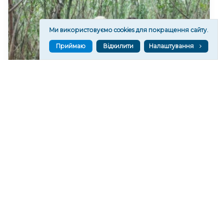
Ми використовуємо cookies для покращення сайту.
Приймаю
Відхилити
Налаштування
На дні колишнього Каховського водосховища
формується найбільший рівновіковий ліс Європи
16,453
08 сер. 2026 20:29
Читати ще