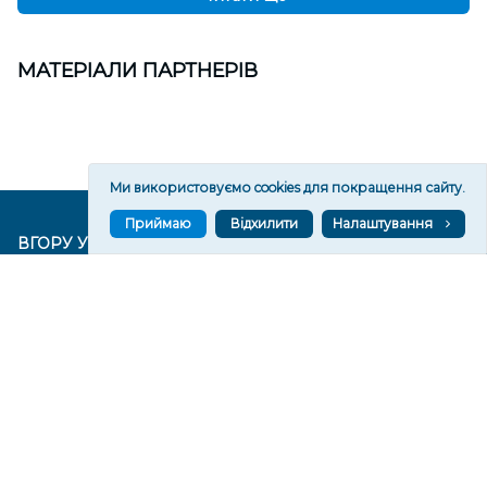
МАТЕРІАЛИ ПАРТНЕРІВ
Ми використовуємо cookies для покращення сайту.
Приймаю
Відхилити
Налаштування
ВГОРУ У СОЦМЕРЕЖАХ ТА МЕСЕНДЖЕРАХ
VGORU.ORG В GOOGLE NEWS
VGORU.ORG в GOOGLE NEWS
Підписуйтеся, щоб знати останні новини Херсона та
Херсонщини сьогодні
Підписатися