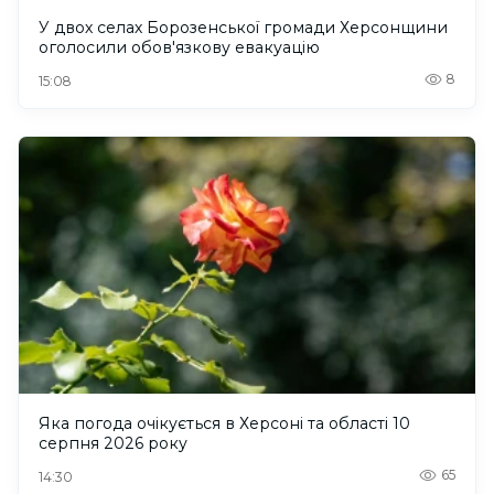
У двох селах Борозенської громади Херсонщини
оголосили обов'язкову евакуацію
8
15:08
Яка погода очікується в Херсоні та області 10
серпня 2026 року
65
14:30