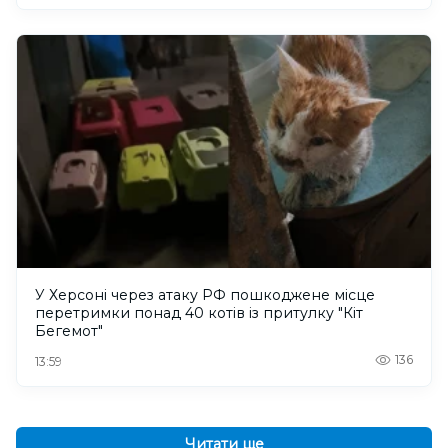
У Херсоні через атаку РФ пошкоджене місце
перетримки понад 40 котів із притулку "Кіт
Бегемот"
136
13:59
Читати ще