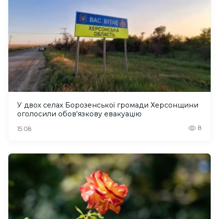
У двох селах Борозенської громади Херсонщини
оголосили обов'язкову евакуацію
8
15:08