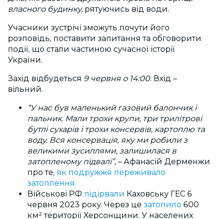
власного будинку,
рятуючись від води.
Учасники зустрічі зможуть почути його
розповідь, поставити запитання та обговорити
події, що стали частиною сучасної історії
України.
Захід відбудеться
9 червня о 14:00
.
Вхід
–
вільний.
“У нас був маленький газовий балончик і
пальник. Мали трохи крупи, три трилітрові
бутлі сухарів і трохи консервів, картоплю та
воду. Вся консервація, яку ми робили з
великими зусиллями, залишилася в
затопленому підвалі”,
– Афанасій Дерменжи
про те,
як подружжя переживало
затоплення.
Військові РФ
підірвали
Каховську ГЕС 6
червня 2023 року. Через це
затопило
600
км² території Херсонщини. У населених