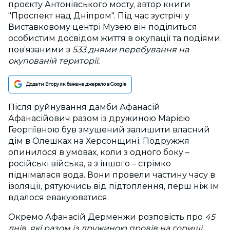
проєкту Антонівського мосту, автор книги
"Проспект над Дніпром". Під час зустрічі
у
Виставковому центрі Музею
він поділиться
особистим досвідом життя в окупації та подіями,
пов’язаними з
533 днями перебування на
окупованій території.
Додати Вгору як бажане джерело в Google
Після руйнування дамби Афанасій
Афанасійович разом із дружиною Марією
Георгіївною був змушений залишити власний
дім в Олешках на Херсонщині. Подружжя
опинилося в умовах, коли з одного боку –
російські війська, а з іншого – стрімко
піднімалася вода. Вони провели частину часу в
ізоляції, рятуючись від підтоплення, перш ніж їм
вдалося евакуюватися.
Окремо Афанасій Дерменжи розповість про
45
днів, які разом із дружиною провів на горищі