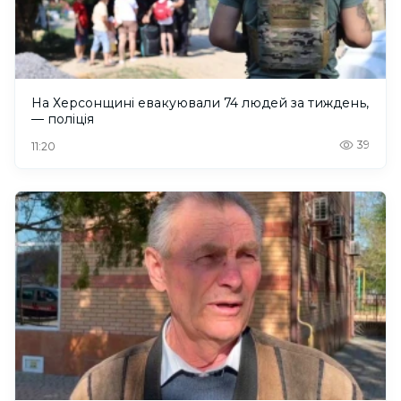
На Херсонщині евакуювали 74 людей за тиждень,
— поліція
39
11:20