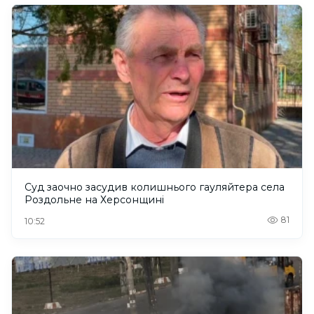
Суд заочно засудив колишнього гауляйтера села
Роздольне на Херсонщині
81
10:52