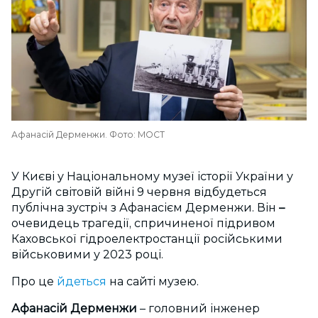
Афанасій Дерменжи. Фото: МОСТ
У Києві у Національному музеї історії України у
Другій світовій війні 9 червня відбудеться
публічна зустріч з Афанасієм Дерменжи. Він
–
очевидець трагедії, спричиненої підривом
Каховської гідроелектростанції російськими
військовими у 2023 році.
Про це
йдеться
на сайті музею.
Афанасій Дерменжи
– головний інженер