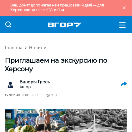
Ваш донат допомагає нам працювати й далі — для
Херсонщини та всієї України.
Головна
Новини
Приглашаем на экскурсию по
Херсону
Валерія Гресь
Автор
15 липня 2016 12:23
710