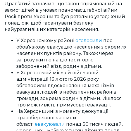
Драп’ятий зазначив, що закон спрямований на
захист дітей в умовах повномасштабної війни
Росії проти України та був ретельно узгоджений
понад рік, щоб гарантувати безпеку
найуразливіших категорій населення.
У Херсонському районі
оголосили
про
обов'язкову евакуацію населення з окремих
населених пунктів району. Також через
загрозу життю на цю територію
заборонений в'їзд родин з дітьми.
У Херсонській міській військовій
адміністрації 13 лютого 2026 року
обговорили вдосконалення механізмів
евакуації людей із небезпечних районів
громади, зокрема родин з дітьми. Йшлося
про можливість примусової евакуації.
На Херсонщині з моменту деокупації
правобережної частини
області
евакуювали
понад 50 тисяч людей.
Серед них – майже 7 тисяч дітей та понад