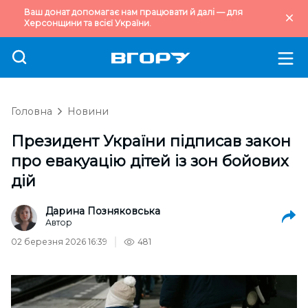
Ваш донат допомагає нам працювати й далі — для
Херсонщини та всієї України.
Головна
Новини
Президент України підписав закон
про евакуацію дітей із зон бойових
дій
Дарина Позняковська
Автор
02 березня 2026 16:39
481