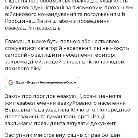
Рішення про обов’язкову евакуацію ухвалюють
військові адміністрації за письмовим проханням
військового командування та погодженням із
Координаційним штабом з проведення
евакуаційних заходів.
Евакуація може бути повною або частковою і
стосуватися категорій населення, які не можуть
самостійно залишити небезпечні території,
зокрема дітей, людей з інвалідністю та людей
похилого віку.
Додати Вгору як бажане джерело в Google
Закон про порядок евакуації, розміщення та
життєзабезпечення евакуйованого населення
Верховна Рада ухвалила 10 лютого. Попередньо
правозахисні та гуманітарні організації
закликали президента ветувати документ.
Заступник міністра внутрішніх справ Богдан