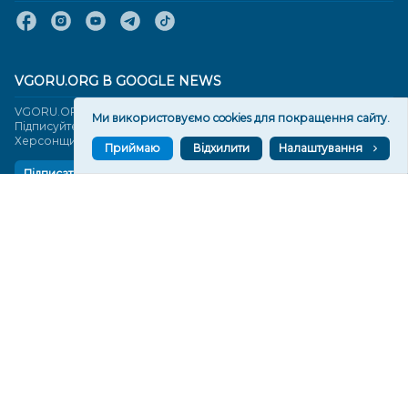
VGORU.ORG В GOOGLE NEWS
VGORU.ORG в GOOGLE NEWS
Ми використовуємо cookies для покращення сайту.
Підписуйтеся, щоб знати останні новини Херсона та
Херсонщини сьогодні
Приймаю
Відхилити
Налаштування
Підписатися
СТОРІНКИ
Новини
Тексти
Історії
Аналітика
Фактчек
Розслідування
Право
Фото
Перерва на каву
Промо
Життя
Блоги
Відео
Архів