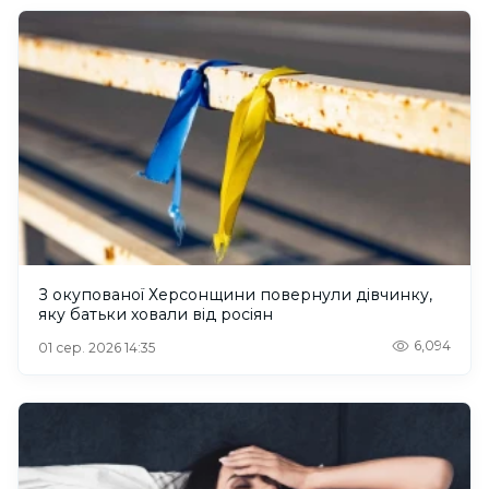
З окупованої Херсонщини повернули дівчинку,
яку батьки ховали від росіян
6,094
01 сер. 2026 14:35