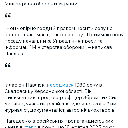
Міністерства оборони України.
“Неймовірно гордий правом носити сову на
шевроні, яке мав ці півтора року… Приймаю нову
посаду начальника Управління преси та
інформації Міністерства оборони”, – написав
Павлюк.
Ілларіон Павлюк
народився
1980 року в
Скадовську Херсонської області. Він
письменник, продюсер, офіцер Збройних Сил
України, учасник російсько-української війни,
журналіст, документаліст, автор кількох творів.
Нагадаємо, з російських пропагандистських
каналів
стало
відомо, що 18 жовтня 2023 року