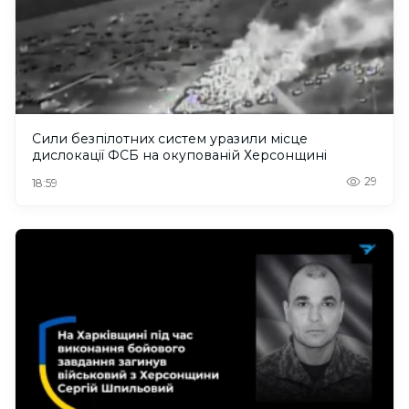
Сили безпілотних систем уразили місце
дислокації ФСБ на окупованій Херсонщині
29
18:59