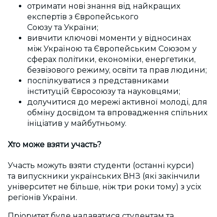
отримати нові знання від найкращих
експертів з Європейського
Союзу та України;
вивчити ключові моменти у відносинах
між Україною та Європейським Союзом у
сферах політики, економіки, енергетики,
безвізового режиму, освіти та прав людини;
поспілкуватися з представниками
інституцій Євросоюзу та науковцями;
долучитися до мережі активної молоді, для
обміну досвідом та впровадження спільних
ініціатив у майбутньому.
Хто може взяти участь?
Участь можуть взяти студенти (останні курси)
та випускники українських ВНЗ (які закінчили
університет не більше, ніж три роки тому) з усіх
регіонів України.
Пріоритет буде надаватися студентам та