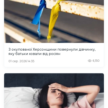
З окупованої Херсонщини повернули дівчинку,
яку батьки ховали від росіян
6,150
01 сер. 2026 14:35