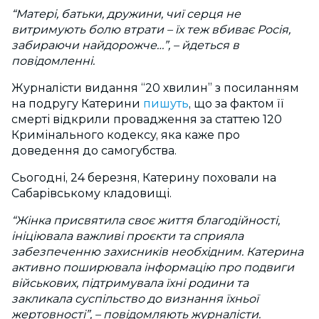
“Матері, батьки, дружини, чиї серця не
витримують болю втрати – їх теж вбиває Росія,
забираючи найдорожче…”, – йдеться в
повідомленні.
Журналісти видання “20 хвилин” з посиланням
на подругу Катерини
пишуть
, що за фактом її
смерті відкрили провадження за статтею 120
Кримінального кодексу, яка каже про
доведення до самогубства.
Сьогодні, 24 березня, Катерину поховали на
Сабарівському кладовищі.
“Жінка присвятила своє життя благодійності,
ініціювала важливі проєкти та сприяла
забезпеченню захисників необхідним. Катерина
активно поширювала інформацію про подвиги
військових, підтримувала їхні родини та
закликала суспільство до визнання їхньої
жертовності”, – повідомляють журналісти.