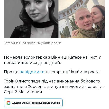
Катерина Гнот. Фото: "Їх убила росія"
Померла волонтерка з Вінниці Катерина Гнот. У
неї залишилися двоє дітей.
Про це
повідомили
на сторінці “Їх убила росія”.
Торік 8 листопада під час виконання бойового
завдання в Херсоні загинув її молодий чоловік –
Сергій Могилевич.
Додати Вгору як бажане джерело в Google