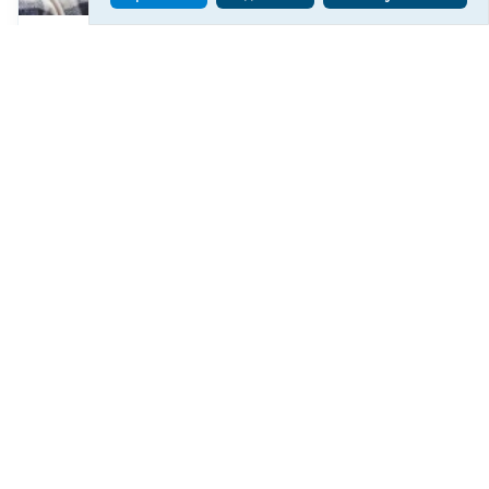
У Херсонському водоканалі закликають
економно користуватися водою
268
06 сер. 2026 19:46
Читати ще
МАТЕРІАЛИ ПАРТНЕРІВ
ВГОРУ У СОЦМЕРЕЖАХ ТА МЕСЕНДЖЕРАХ