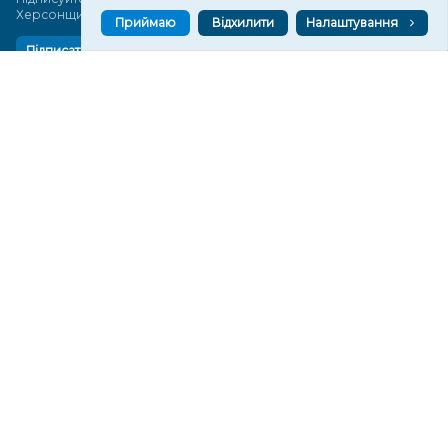
Херсонщини сьогодні
Приймаю
Відхилити
Налаштування
Підписатися
СТОРІНКИ
Новини
Тексти
Історії
Аналітика
Фактчек
Розслідування
Право
Фото
Перерва на каву
Промо
Життя
Блоги
Відео
Архів
Про нас
Контакти
Редакційна політика
Політика конфіденційності
Cпівпраця
КОНТАКТИ