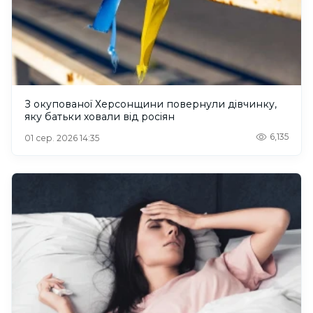
З окупованої Херсонщини повернули дівчинку,
яку батьки ховали від росіян
6,135
01 сер. 2026 14:35