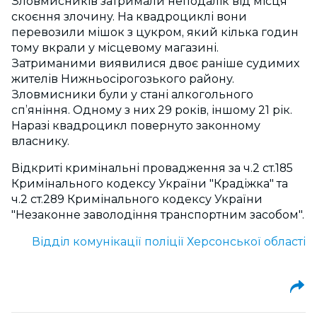
Зловмисників затримали неподалік від місця
скоєння злочину. На квадроциклі вони
перевозили мішок з цукром, який кілька годин
тому вкрали у місцевому магазині.
Затриманими виявилися двоє раніше судимих
жителів Нижньосірогозького району.
Зловмисники були у стані алкогольного
сп’яніння. Одному з них 29 років, іншому 21 рік.
Наразі квадроцикл повернуто законному
власнику.
Відкриті кримінальні провадження за ч.2 ст.185
Кримінального кодексу України "Крадіжка" та
ч.2 ст.289 Кримінального кодексу України
"Незаконне заволодіння транспортним засобом".
Відділ комунікації поліції Херсонської області