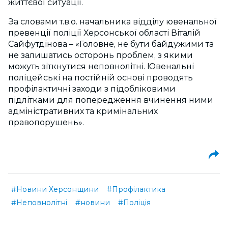
життєвої ситуації.
За словами т.в.о. начальника відділу ювенальної
превенції поліції Херсонської області Віталій
Сайфутдінова – «Головне, не бути байдужими та
не залишатись осторонь проблем, з якими
можуть зіткнутися неповнолітні. Ювенальні
поліцейські на постійній основі проводять
профілактичні заходи з підобліковими
підлітками для попередження вчинення ними
адміністративних та кримінальних
правопорушень».
#Новини Херсонщини
#Профілактика
#Неповнолітні
#новини
#Поліція