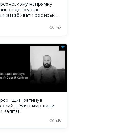
ерсонському напрямку
Тайсон допомагає
никам збивати російські
ілотники
143
ерсонщині загинув
ьковий із Житомирщини
й Капітан
216