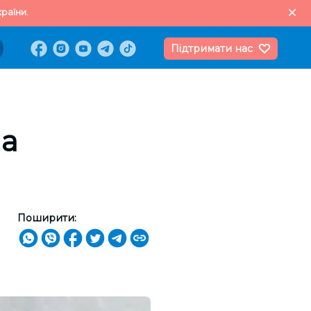
раїни.
Підтримати нас
на
Поширити: