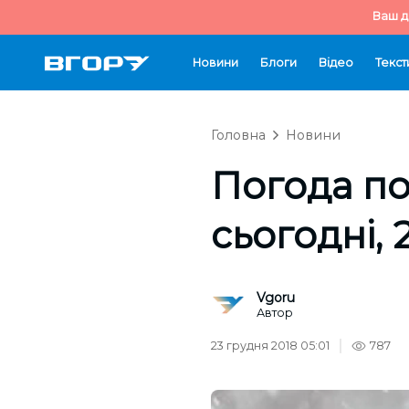
Ваш д
Новини
Блоги
Відео
Текст
Головна
Новини
Погода по
сьогодні, 
Vgoru
Автор
23 грудня 2018 05:01
787