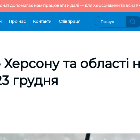
онат допомагає нам працювати й далі — для Херсонщини та всієї Ук
и
Про нас
Контакти
Cпівпраця
 Херсону та області 
23 грудня