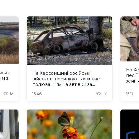
На Х
ися з
На Херсонщині російські
пес 
м зі
військові посилюють «вільне
зеніт
полювання» на автівки за
безп
допомогою дронів
13
117
15:46
15:11