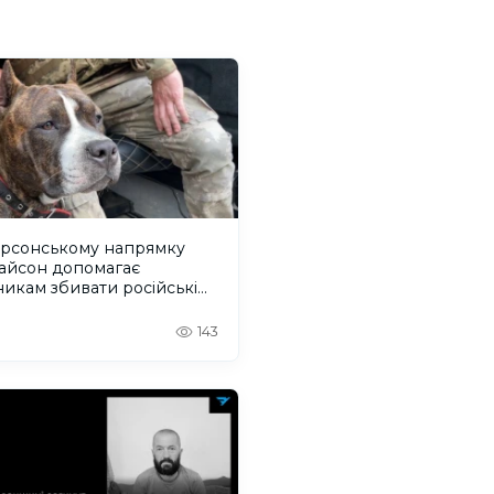
ерсонському напрямку
Тайсон допомагає
никам збивати російські
ілотники
143