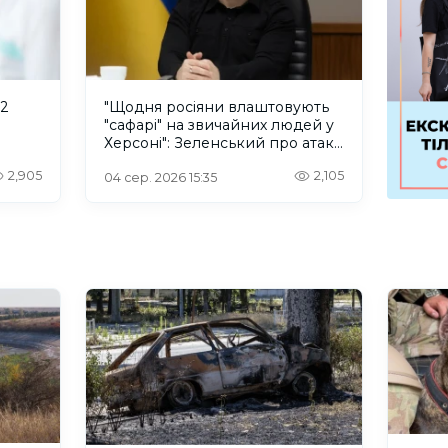
 2
"Щодня росіяни влаштовують
"сафарі" на звичайних людей у
Херсоні": Зеленський про атаку
російського дрона
2,905
2,105
04 сер. 2026 15:35