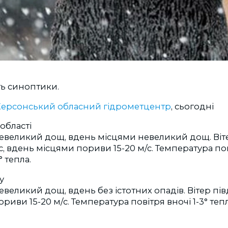
ь синоптики.
Херсонський обласний гідрометцентр
, сьогодні
області
невеликий дощ, вдень місцями невеликий дощ. Віт
/с, вдень місцями пориви 15-20 м/с. Температура пов
° тепла.
у
евеликий дощ, вдень без істотних опадів. Вітер пі
пориви 15-20 м/с. Температура повітря вночі 1-3° теп