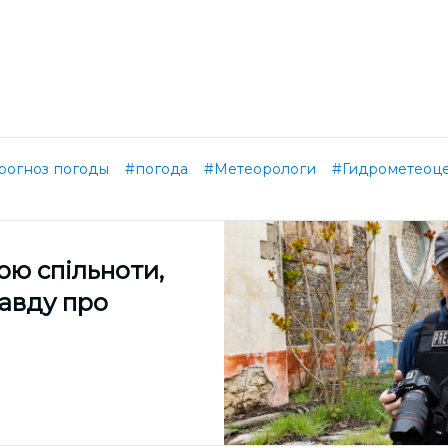
рогноз погоды
#погода
#Метеорологи
#Гидрометеоц
ою спільноти,
равду про