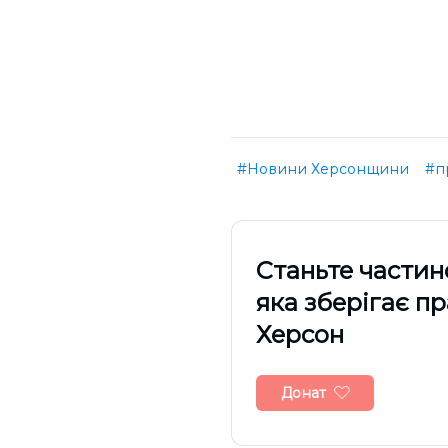
#Новини Херсонщини
#п
Cтаньте частин
яка зберігає п
Херсон
Донат