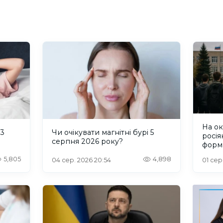
На о
 3
Чи очікувати магнітні бурі 5
росія
серпня 2026 року?
форм
пробл
5,805
4,898
04 сер. 2026 20:54
01 сер
інте