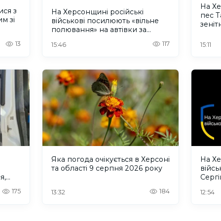
На Х
ися з
На Херсонщині російські
пес 
м зі
військові посилюють «вільне
зеніт
полювання» на автівки за
безп
допомогою дронів
13
117
15:46
15:11
Яка погода очікується в Херсоні
На Х
та області 9 серпня 2026 року
війс
я,
Сергі
ЕО
175
184
13:32
12:54