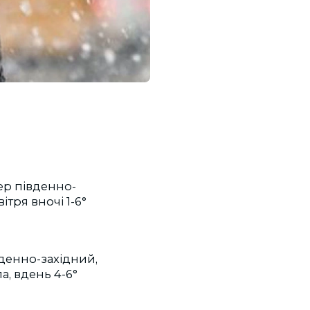
ер південно-
ітря вночі 1-6°
вденно-західний,
ла, вдень 4-6°