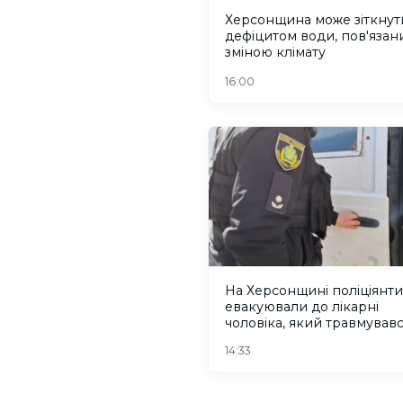
Херсонщина може зіткнут
дефіцитом води, пов'язани
зміною клімату
16:00
На Херсонщині поліціянти
евакуювали до лікарні
чоловіка, який травмувавс
рятуючись від дрона. ВІД
14:33