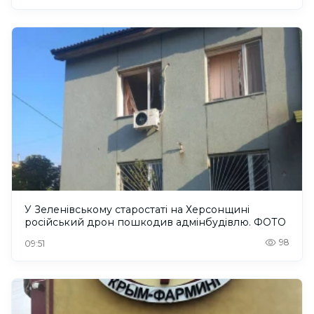
У Зеленівському старостаті на Херсонщині
російський дрон пошкодив адмінбудівлю. ФОТО
98
09:51