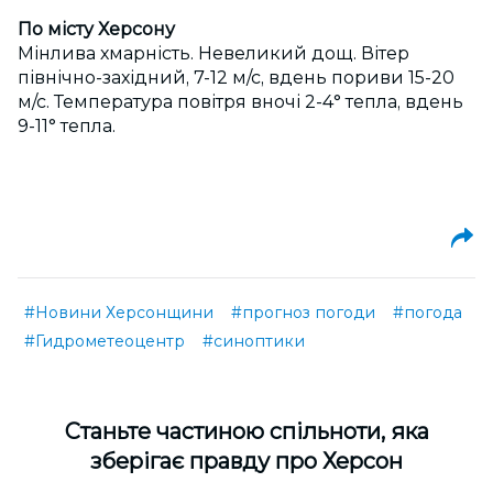
По місту Херсону
Мінлива хмарність. Невеликий дощ. Вітер
північно-західний, 7-12 м/с, вдень пориви 15-20
м/с. Температура повітря вночі 2-4° тепла, вдень
9-11° тепла.
#Новини Херсонщини
#прогноз погоди
#погода
#Гидрометеоцентр
#синоптики
Cтаньте частиною спільноти, яка
зберігає правду про Херсон