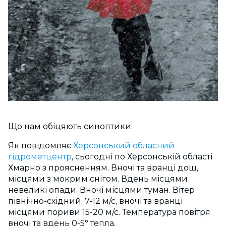
Що нам обіцяють синоптики.
Як повідомляє
Херсонський обласний
гідрометцентр
, сьогодні по Херсонській області
Хмарно з проясненням. Вночі та вранці дощ,
місцями з мокрим снігом. Вдень місцями
невеликі опади. Вночі місцями туман. Вітер
північно-східний, 7-12 м/с, вночі та вранці
місцями пориви 15-20 м/с. Температура повітря
вночі та вдень 0-5° тепла.