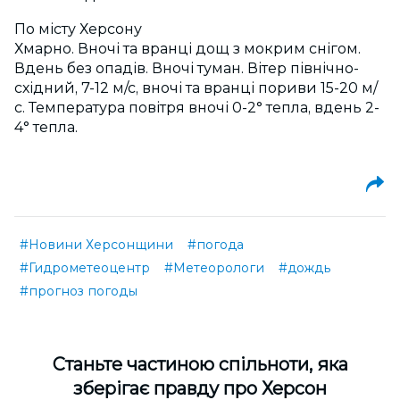
По місту Херсону
Хмарно. Вночі та вранці дощ з мокрим снігом.
Вдень без опадів. Вночі туман. Вітер північно-
східний, 7-12 м/с, вночі та вранці пориви 15-20 м/
с. Температура повітря вночі 0-2° тепла, вдень 2-
4° тепла.
#Новини Херсонщини
#погода
#Гидрометеоцентр
#Метеорологи
#дождь
#прогноз погоды
Cтаньте частиною спільноти, яка
зберігає правду про Херсон