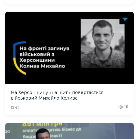
На Херсонщину «на щиті» повертається
військовий Михайло Колива
111
15:42