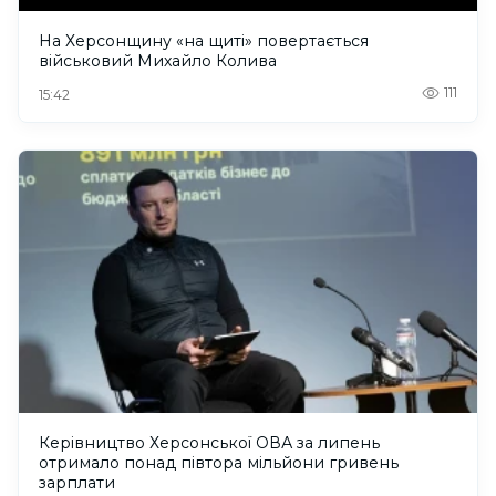
На Херсонщину «на щиті» повертається
військовий Михайло Колива
111
15:42
Керівництво Херсонської ОВА за липень
отримало понад півтора мільйони гривень
зарплати