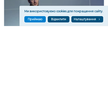
Ми використовуємо cookies для покращення сайту.
Приймаю
Відхилити
Налаштування
Керівництво Херсонської ОВА за липень
отримало понад півтора мільйони гривень
зарплати
149
15:30
Читати ще
МАТЕРІАЛИ ПАРТНЕРІВ