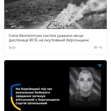
Сили безпілотних систем уразили місце
дислокації ФСБ на окупованій Херсонщині
42
18:59