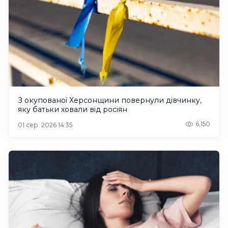
З окупованої Херсонщини повернули дівчинку,
яку батьки ховали від росіян
6,150
01 сер. 2026 14:35