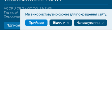
VGORU.ORG В GOOGLE NEWS
VGORU.ORG в GOOGLE NEWS
Підписуйтеся, щоб знати останні новини Херсона та
Ми використовуємо cookies для покращення сайту.
Херсонщини сьогодні
Приймаю
Відхилити
Налаштування
Підписатися
СТОРІНКИ
Новини
Тексти
Історії
Аналітика
Фактчек
Розслідування
Право
Фото
Перерва на каву
Промо
Життя
Блоги
Відео
Архів
Про нас
Контакти
Редакційна політика
Політика конфіденційності
Cпівпраця