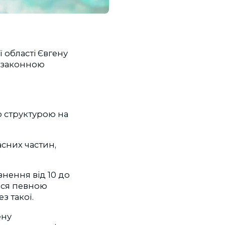
 області Євгену
незаконною
ю структурою на
асних частин,
знення від 10 до
тися певною
з такої.
ену