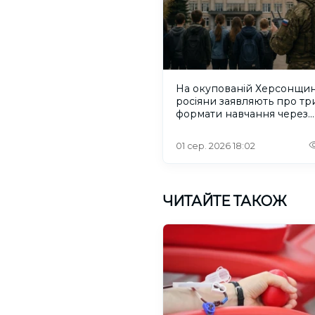
На окупованій Херсонщин
росіяни заявляють про тр
формати навчання через
проблеми зі світлом та
інтернетом
01 сер. 2026 18:02
ЧИТАЙТЕ ТАКОЖ