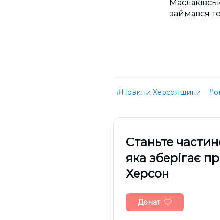
Маслаківськ
займався т
#Новини Херсонщини
#о
Cтаньте частин
яка зберігає п
Херсон
Донат