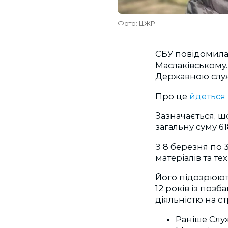
Фото: ЦЖР
СБУ повідомила 
Маслаківському.
Державною служ
Про це
йдеться
Зазначається, щ
загальну суму 61
З 8 березня по 
матеріалів та те
Його підозрюють 
12 років із поз
діяльністю на ст
Раніше Слу