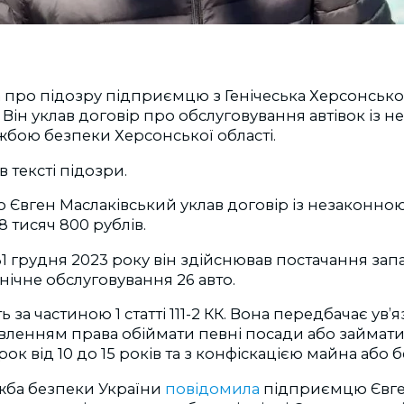
про підозру підприємцю з Генічеська Херсонської
 Він уклав договір про обслуговування автівок із 
бою безпеки Херсонської області.
в тексті підозри.
о Євген Маслаківський уклав договір із незаконно
8 тисяч 800 рублів.
31 грудня 2023 року він здійснював постачання зап
хнічне обслуговування 26 авто.
за частиною 1 статті 111-2 КК. Вона передбачає ув’я
бавленням права обіймати певні посади або займа
рок від 10 до 15 років та з конфіскацією майна або бе
жба безпеки України
повідомила
підприємцю Євг