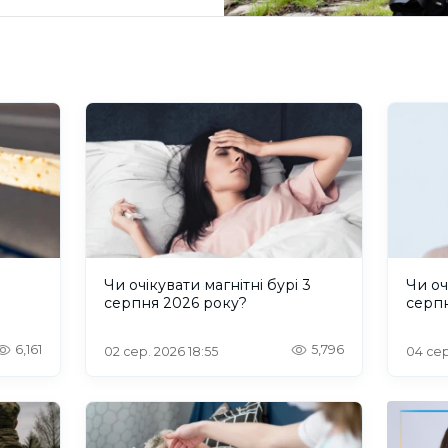
и
Чи очікувати магнітні бурі 3
Чи оч
серпня 2026 року?
серп
6,161
5,796
02 сер. 2026 18:55
04 сер