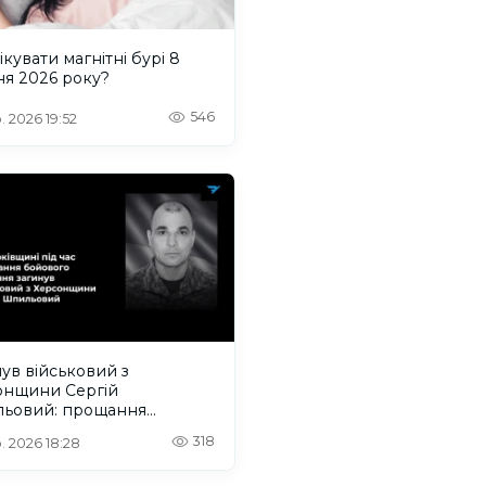
ікувати магнітні бурі 8
ня 2026 року?
546
. 2026 19:52
ув військовий з
онщини Сергій
ьовий: прощання
деться на Одещині
318
. 2026 18:28